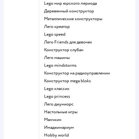
Lego мир юрского периода
Деревянный конструктор
Металлические конструкторы
Лего креатор
Lego speed
Лего Friends для девочек
Конструктор слубан
Лего машины
Lego mindstorms
Конструктор на радиоуправлении
Конструктор mega bloks
Lego классик
Lego princess
Лего джуниорс
Настольные игры
Манчкин
Имаджинариум
Hobby world