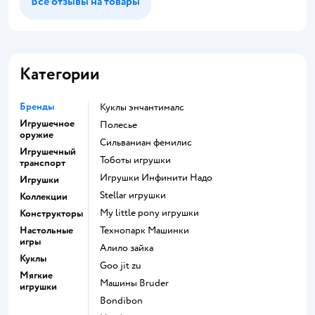
Все отзывы на товары
Категории
Бренды
Куклы энчантималс
Игрушечное
Полесье
оружие
Сильваниан фемилис
Игрушечный
Тоботы игрушки
транспорт
Игрушки Инфинити Надо
Игрушки
Stellar игрушки
Коллекции
my little pony игрушки
Конструкторы
Настольные
Технопарк Машинки
игры
Алило зайка
Куклы
Goo jit zu
Мягкие
Машины Bruder
игрушки
Bondibon