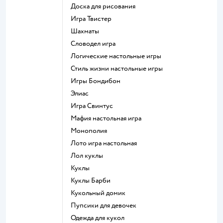
Доска для рисования
Игра Твистер
Шахматы
Словодел игра
Логические настольные игры
Стиль жизни настольные игры
Игры Бондибон
Элиас
Игра Свинтус
Мафия настольная игра
Монополия
Лото игра настольная
Лол куклы
Куклы
Куклы Барби
Кукольный домик
Пупсики для девочек
Одежда для кукол