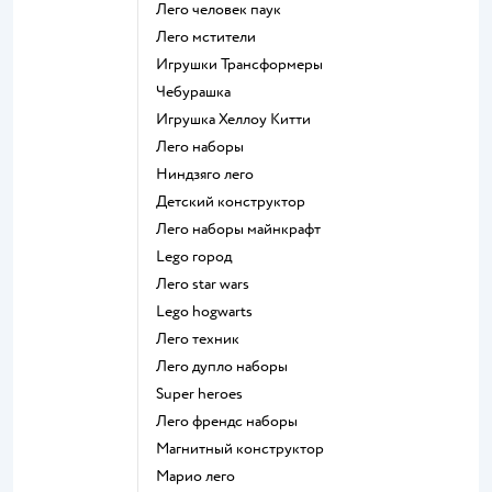
Лего человек паук
Лего мстители
Игрушки Трансформеры
Чебурашка
Игрушка Хеллоу Китти
Лего наборы
Ниндзяго лего
Детский конструктор
Лего наборы майнкрафт
Lego город
Лего star wars
Lego hogwarts
Лего техник
Лего дупло наборы
Super heroes
Лего френдс наборы
Магнитный конструктор
Марио лего