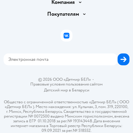
Доставка и оплата
Компания
Обмен и возврат товара
Вакансии
Покупателям
Правила продажи
Подарочные карты
Политика конфиденциальности
Бонусные карты
Политика использования файлов cookie
ВКонтакте
Блог
Обратная связь
Магазины сети
Карта сайта
© 2026 ООО «Детмир БЕЛ»
•
Правовые условия пользования сайтом
Детский мир в
Беларуси
Общество с ограниченной ответственностью «Детмир БЕЛ» ( ООО
«Детмир БЕЛ» ). Место нахождения: ул. Кульман, 3, пом. 319, 220100,
г. Минск, Республика Беларусь. Свидетельство о государственной
регистрации № 0072500 выдано Минским горисполкомом, внесена
запись в ЕГР 01.10.2018 за рег.№ 193143448. Дата внесения
интернет-магазина в Торговый реестр Республики Беларусь:
09.09.2021 за рег.№ 518552.