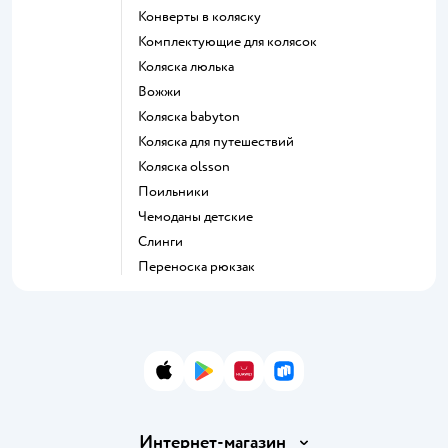
Конверты в коляску
Комплектующие для колясок
Коляска люлька
Вожжи
Коляска babyton
Коляска для путешествий
Коляска olsson
Поильники
Чемоданы детские
Слинги
Переноска рюкзак
App Store
Google Play
AppGallery
RuStore
Интернет-магазин