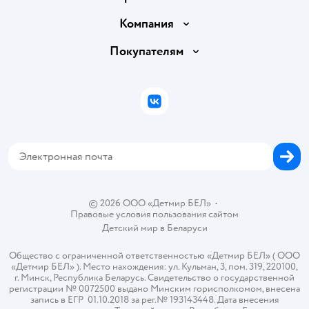
Доставка и оплата
Компания
Обмен и возврат товара
Вакансии
Покупателям
Правила продажи
Подарочные карты
Политика конфиденциальности
Бонусные карты
Политика использования файлов cookie
ВКонтакте
Блог
Обратная связь
Магазины сети
Карта сайта
© 2026 ООО «Детмир БЕЛ»
•
Правовые условия пользования сайтом
Детский мир в
Беларуси
Общество с ограниченной ответственностью «Детмир БЕЛ» ( ООО
«Детмир БЕЛ» ). Место нахождения: ул. Кульман, 3, пом. 319, 220100,
г. Минск, Республика Беларусь. Свидетельство о государственной
регистрации № 0072500 выдано Минским горисполкомом, внесена
запись в ЕГР 01.10.2018 за рег.№ 193143448. Дата внесения