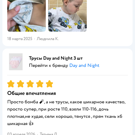
18 марта 2025
·
Людмила К.
Трусы Day and Night 3 шт
Перейти к бренду
Day and Night
Рейтинг:
5
Общие впечатления
Просто бомба 🧨, а не трусы, какое шикарное качество,
просто супер, при росте 110, взяли 110-116, дочь
плотная,не худая, сели хорошо, тянутся , прям ткань хб
шикарная 👍
03 апреля 2026
·
Татьяна Д.