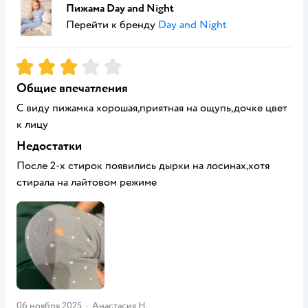
Пижама Day and Night
Перейти к бренду
Day and Night
Рейтинг:
3
Общие впечатления
С виду пижамка хорошая,приятная на ощупь,дочке цвет
к лицу
Недостатки
После 2-х стирок появились дырки на лосинах,хотя
стирала на лайтовом режиме
06 ноября 2025
·
Анастасия Н.