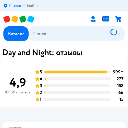
Минск
Ещё
Выбор адреса доставки.
Каталог
Day and Night: отзывы
5
999+
о
оценка
4,9
4
277
о
оценка
3
153
о
оценка
10068 отзывов
2
66
о
оценка
1
15
о
оценка