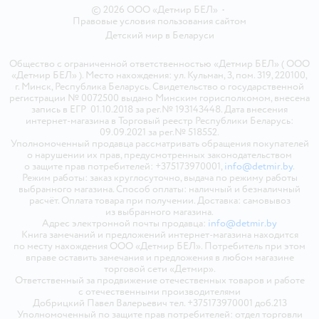
© 2026 ООО «Детмир БЕЛ»
•
Правовые условия пользования сайтом
Детский мир в
Беларуси
Общество с ограниченной ответственностью «Детмир БЕЛ» ( ООО
«Детмир БЕЛ» ). Место нахождения: ул. Кульман, 3, пом. 319, 220100,
г. Минск, Республика Беларусь. Свидетельство о государственной
регистрации № 0072500 выдано Минским горисполкомом, внесена
запись в ЕГР 01.10.2018 за рег.№ 193143448. Дата внесения
интернет-магазина в Торговый реестр Республики Беларусь:
09.09.2021 за рег.№ 518552.
Уполномоченный продавца рассматривать обращения покупателей
о нарушении их прав, предусмотренных законодательством
о защите прав потребителей: +375173970001,
info@detmir.by
.
Режим работы: заказ круглосуточно, выдача по режиму работы
выбранного магазина. Способ оплаты: наличный и безналичный
расчёт. Оплата товара при получении. Доставка: самовывоз
из выбранного магазина.
Адрес электронной почты продавца:
info@detmir.by
Книга замечаний и предложений интернет-магазина находится
по месту нахождения ООО «Детмир БЕЛ». Потребитель при этом
вправе оставить замечания и предложения в любом магазине
торговой сети «Детмир».
Ответственный за продвижение отечественных товаров и работе
с отечественными производителями
Добрицкий Павел Валерьевич тел. +375173970001 доб.213
Уполномоченный по защите прав потребителей: отдел торговли