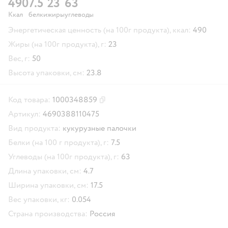
490
7.5
23
63
Ккал
белки
жиры
углеводы
Энергетическая ценность (на 100г продукта), ккал:
490
Жиры (на 100г продукта), г:
23
Вес, г:
50
Высота упаковки, см:
23.8
Код товара:
1000348859
Скопировать код товара
Артикул:
4690388110475
Вид продукта:
кукурузные палочки
Белки (на 100 г продукта), г:
7.5
Углеводы (на 100г продукта), г:
63
Длина упаковки, см:
4.7
Ширина упаковки, см:
17.5
Вес упаковки, кг:
0.054
Страна производства:
Россия