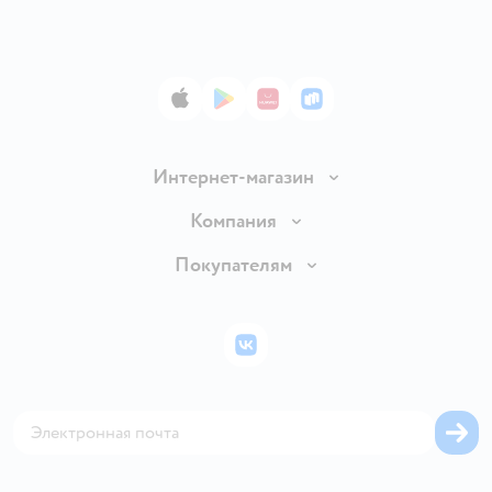
App Store
Google Play
AppGallery
RuStore
Интернет-магазин
Доставка и оплата
Компания
Обмен и возврат товара
Вакансии
Покупателям
Правила продажи
Подарочные карты
Политика конфиденциальности
Бонусные карты
Политика использования файлов cookie
ВКонтакте
Блог
Обратная связь
Магазины сети
Карта сайта