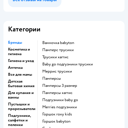
Категории
Бренды
ванночка babyton
Косметика и
памперс трусики
гигиена
трусики хаггис
Гигиена и уход
baby go подгузники трусики
Аптечка
меррис трусики
Все для мамы
памперсы
Детская
памперсы 3 размер
бытовая химия
Для купания и
памперсы хаггис
ванны
подгузники baby go
Пустышки и
merries подгузники
прорезыватели
горшок roxy kids
Подгузники,
салфетки и
горшок babyton
пеленки