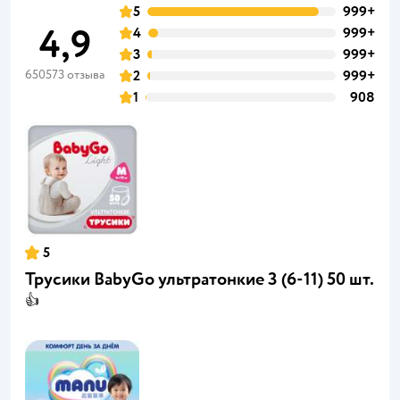
5
999+
4,9
4
999+
3
999+
650573 отзыва
2
999+
1
908
5
Трусики BabyGo ультратонкие 3 (6-11) 50 шт.
👍