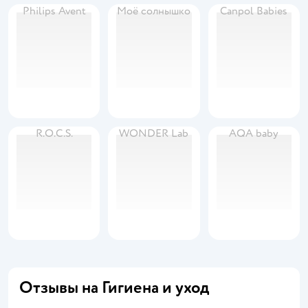
Philips Avent
Моё солнышко
Canpol Babies
R.O.C.S.
WONDER Lab
AQA baby
Отзывы на Гигиена и уход