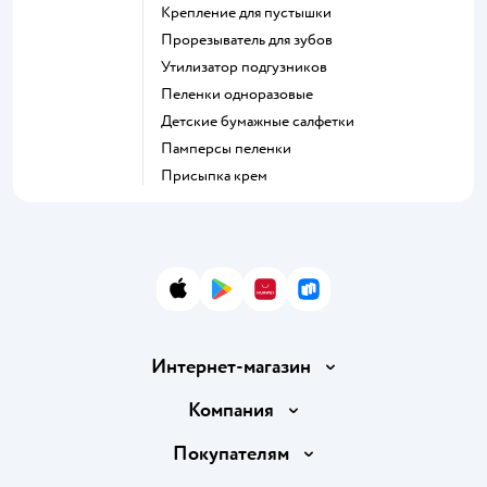
крепление для пустышки
прорезыватель для зубов
утилизатор подгузников
пеленки одноразовые
детские бумажные салфетки
памперсы пеленки
присыпка крем
App Store
Google Play
AppGallery
RuStore
Интернет-магазин
Доставка и оплата
Компания
Обмен и возврат товара
Вакансии
Покупателям
Правила продажи