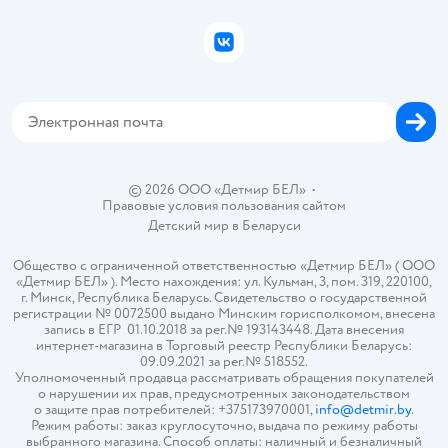
Подарочные карты
Политика конфиденциальности
Бонусные карты
Политика использования файлов cookie
ВКонтакте
Блог
Обратная связь
Магазины сети
Карта сайта
© 2026 ООО «Детмир БЕЛ»
•
Правовые условия пользования сайтом
Детский мир в
Беларуси
Общество с ограниченной ответственностью «Детмир БЕЛ» ( ООО
«Детмир БЕЛ» ). Место нахождения: ул. Кульман, 3, пом. 319, 220100,
г. Минск, Республика Беларусь. Свидетельство о государственной
регистрации № 0072500 выдано Минским горисполкомом, внесена
запись в ЕГР 01.10.2018 за рег.№ 193143448. Дата внесения
интернет-магазина в Торговый реестр Республики Беларусь:
09.09.2021 за рег.№ 518552.
Уполномоченный продавца рассматривать обращения покупателей
о нарушении их прав, предусмотренных законодательством
о защите прав потребителей: +375173970001,
info@detmir.by
.
Режим работы: заказ круглосуточно, выдача по режиму работы
выбранного магазина. Способ оплаты: наличный и безналичный