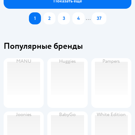
Показать ещё
1
2
3
4
...
37
Популярные бренды
MANU
Huggies
Pampers
Joonies
BabyGo
White Edition