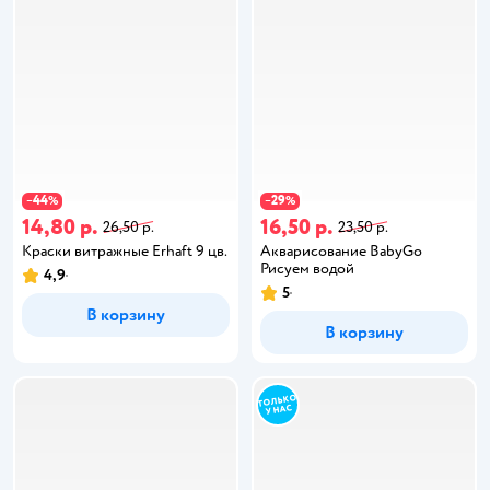
44
29
−
%
−
%
14,80 р.
16,50 р.
26,50 р.
23,50 р.
Краски витражные Erhaft 9 цв.
Акварисование BabyGo
Рисуем водой
4,9
5
В корзину
В корзину