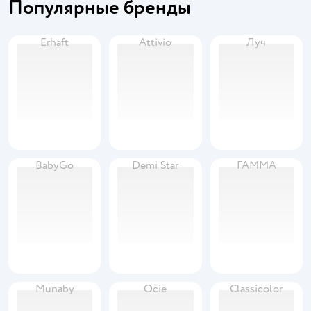
Популярные бренды
Erhaft
Attivio
Луч
BabyGo
Demi Star
ГАММА
Munaby
Ocie
Classicolor