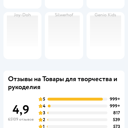
Joy-Doh
Silwerhof
Genio Kids
Отзывы на Товары для творчества и
рукоделия
5
999+
4,9
4
999+
3
817
65109 отзывов
2
539
1
573