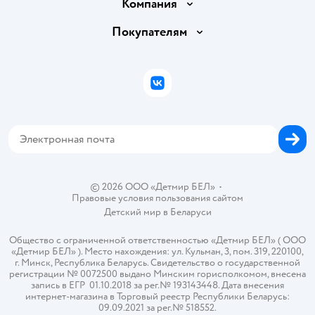
Доставка и оплата
Компания
Обмен и возврат товара
Вакансии
Покупателям
Правила продажи
Подарочные карты
Политика конфиденциальности
Бонусные карты
Политика использования файлов cookie
ВКонтакте
Блог
Обратная связь
Магазины сети
Карта сайта
© 2026 ООО «Детмир БЕЛ»
•
Правовые условия пользования сайтом
Детский мир в
Беларуси
Общество с ограниченной ответственностью «Детмир БЕЛ» ( ООО
«Детмир БЕЛ» ). Место нахождения: ул. Кульман, 3, пом. 319, 220100,
г. Минск, Республика Беларусь. Свидетельство о государственной
регистрации № 0072500 выдано Минским горисполкомом, внесена
запись в ЕГР 01.10.2018 за рег.№ 193143448. Дата внесения
интернет-магазина в Торговый реестр Республики Беларусь:
09.09.2021 за рег.№ 518552.