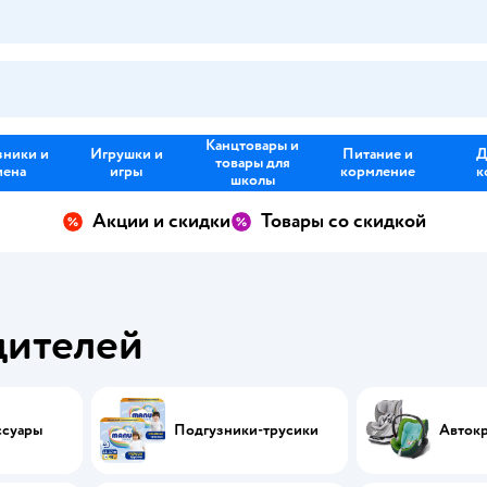
Канцтовары и
зники и
Игрушки и
Питание и
Д
товары для
иена
игры
кормление
к
школы
Акции и скидки
Товары со скидкой
дителей
ссуары
Подгузники-трусики
Автокр