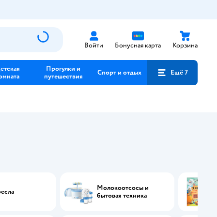
Войти
Бонусная карта
Корзина
етская
Прогулки и
Спорт и отдых
Ещё 7
омната
путешествия
Молокоотсосы и
есла
бытовая техника