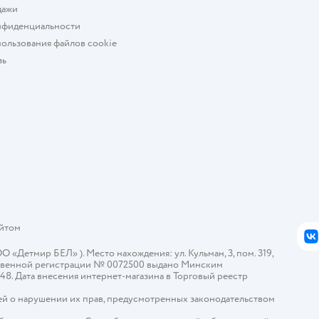
дажи
нфиденциальности
ользования файлов cookie
зь
айтом
В
Детмир БЕЛ» ). Место нахождения: ул. Кульман, 3, пом. 319,
арственной регистрации № 0072500 выдано Минским
448. Дата внесения интернет-магазина в Торговый реестр
й о нарушении их прав, предусмотренных законодательством