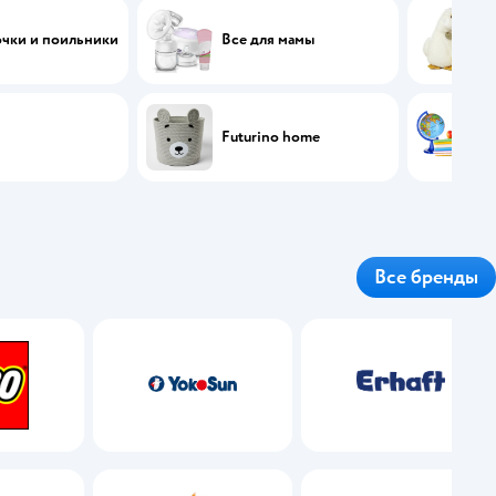
чки и поильники
Все для мамы
Futurino home
Все бренды
GO
YokoSun
Erhaft
vio
Бабушкино лукошко
Mobicaro