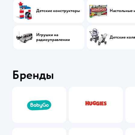
Детские конструкторы
Настольные 
Игрушки на
Детские кол
радиоуправлении
Бренды
BabyGo
Huggies
Futurino
Lassie