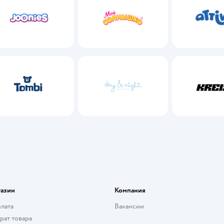
Tombi
Day and Night
Krei
газин
Компания
плата
Вакансии
рат товара