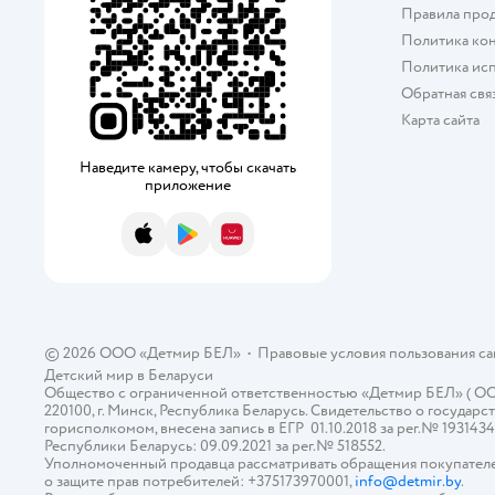
Правила про
Политика ко
Политика исп
Обратная свя
Карта сайта
Наведите камеру, чтобы скачать
приложение
App Store
Google Play
AppGallery
© 2026 ООО «Детмир БЕЛ»
•
Правовые условия пользования с
Детский мир в
Беларуси
Общество с ограниченной ответственностью «Детмир БЕЛ» ( ООО «
220100, г. Минск, Республика Беларусь. Свидетельство о госуд
горисполкомом, внесена запись в ЕГР 01.10.2018 за рег.№ 193143
Республики Беларусь: 09.09.2021 за рег.№ 518552.
Уполномоченный продавца рассматривать обращения покупателе
о защите прав потребителей: +375173970001,
info@detmir.by
.