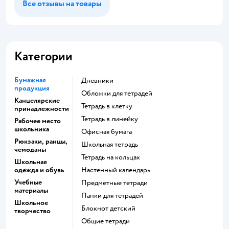
Все отзывы на товары
Категории
Бумажная
Дневники
продукция
Обложки для тетрадей
Канцелярские
Тетрадь в клетку
принадлежности
Тетрадь в линейку
Рабочее место
школьника
Офисная бумага
Рюкзаки, ранцы,
Школьная тетрадь
чемоданы
Тетрадь на кольцах
Школьная
одежда и обувь
Настенный календарь
Учебные
Предметные тетради
материалы
Папки для тетрадей
Школьное
Блокнот детский
творчество
Общие тетради