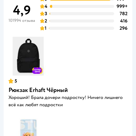
4,9
4
999+
3
782
101994 отзыва
2
416
1
296
5
Рюкзак Erhaft Чёрный
Хороший! Брала дочери подростку! Ничего лишнего
всё как любят подростки