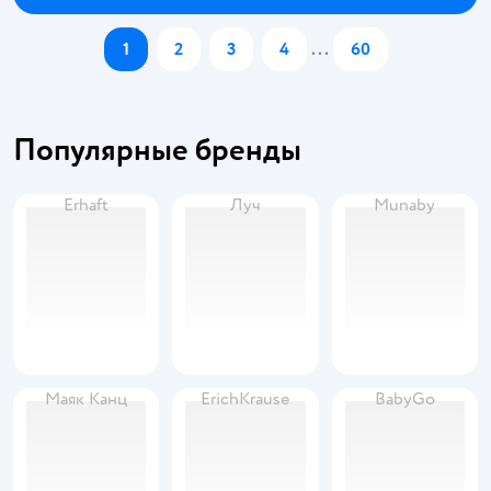
1
2
3
4
...
60
Популярные бренды
Erhaft
Луч
Munaby
Маяк Канц
ErichKrause
BabyGo