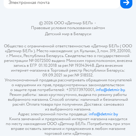
© 2026 ООО «Детмир БЕЛ»
•
Правовые условия пользования сайтом
Детский мир в
Беларуси
Общество с ограниченной ответственностью «Детмир БЕЛ» ( ООО
«Детмир БЕЛ» ). Место нахождения: ул. Кульман, 3, пом. 319, 220100,
г. Минск, Республика Беларусь. Свидетельство о государственной
регистрации № 0072500 выдано Минским горисполкомом, внесена
запись в ЕГР 01.10.2018 за рег.№ 193143448. Дата внесения
интернет-магазина в Торговый реестр Республики Беларусь:
09.09.2021 за рег.№ 518552.
Уполномоченный продавца рассматривать обращения покупателей
о нарушении их прав, предусмотренных законодательством
о защите прав потребителей: +375173970001,
info@detmir.by
.
Режим работы: заказ круглосуточно, выдача по режиму работы
выбранного магазина. Способ оплаты: наличный и безналичный
расчёт. Оплата товара при получении. Доставка: самовывоз
из выбранного магазина.
Адрес электронной почты продавца:
info@detmir.by
Книга замечаний и предложений интернет-магазина находится
по месту нахождения ООО «Детмир БЕЛ». Потребитель при этом
вправе оставить замечания и предложения в любом магазине
торговой сети «Детмир».