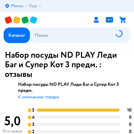
Минск
Ещё
Выбор адреса доставки.
Каталог
Набор посуды ND PLAY Леди
Баг и Супер Кот 3 предм. :
отзывы
Набор посуды ND PLAY Леди Баг и Супер Кот 3
предм.
К описанию товара
5
10
оценка
5,0
4
0
оценка
3
0
оценка
10 отзывов
2
0