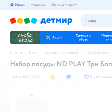
Минск
Магазины
Обмен и возврат
Выбор адреса доставки.
Одежда и
Подгу
Акции
обувь
гиг
Главная
Дом
Декор и интерьер
Сувениры и п
Набор посуды ND PLAY Три Бога
ND PLAY
В избранно
назад