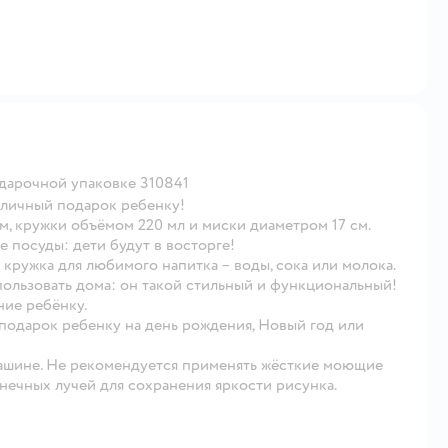
одарочной упаковке 310841
тличный подарок ребенку!
м, кружки объёмом 220 мл и миски диаметром 17 см.
посуды: дети будут в восторге!
а кружка для любимого напитка – воды, сока или молока.
ользовать дома: он такой стильный и функциональный!
ние ребёнку.
 подарок ребенку на день рождения, Новый год или
ашине. Не рекомендуется применять жёсткие моющие
нечных лучей для сохранения яркости рисунка.