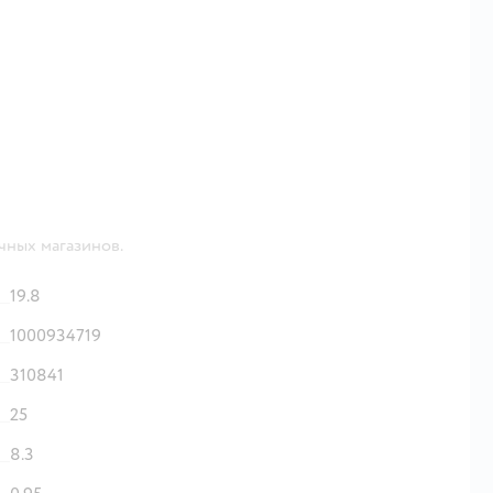
чных магазинов.
19.8
1000934719
310841
25
8.3