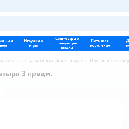
Канцтовары и
зники и
Игрушки и
Питание и
Д
товары для
иена
игры
кормление
к
школы
одарки
Подарочные наборы посуды
Подарочные набо
тыря 3 предм.
е