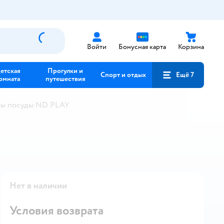
Войти
Бонусная карта
Корзина
етская
Прогулки и
Спорт и отдых
Ещё 7
омната
путешествия
ры посуды ND PLAY
Нет в наличии
Условия возврата