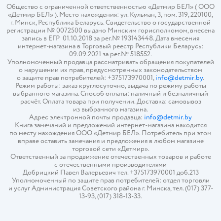
Общество с ограниченной ответственностью «Детмир БЕЛ» ( ООО
«Детмир БЕЛ» ). Место нахождения: ул. Кульман, 3, пом. 319, 220100,
г. Минск, Республика Беларусь. Свидетельство о государственной
регистрации № 0072500 выдано Минским горисполкомом, внесена
запись в ЕГР 01.10.2018 за рег.№ 193143448. Дата внесения
интернет-магазина в Торговый реестр Республики Беларусь:
09.09.2021 за рег.№ 518552.
Уполномоченный продавца рассматривать обращения покупателей
о нарушении их прав, предусмотренных законодательством
о защите прав потребителей: +375173970001,
info@detmir.by
.
Режим работы: заказ круглосуточно, выдача по режиму работы
выбранного магазина. Способ оплаты: наличный и безналичный
расчёт. Оплата товара при получении. Доставка: самовывоз
из выбранного магазина.
Адрес электронной почты продавца:
info@detmir.by
Книга замечаний и предложений интернет-магазина находится
по месту нахождения ООО «Детмир БЕЛ». Потребитель при этом
вправе оставить замечания и предложения в любом магазине
торговой сети «Детмир».
Ответственный за продвижение отечественных товаров и работе
с отечественными производителями
Добрицкий Павел Валерьевич тел. +375173970001 доб.213
Уполномоченный по защите прав потребителей: отдел торговли
и услуг Администрация Советского района г. Минска, тел. (017) 377-
13-93, (017) 318-13-33.