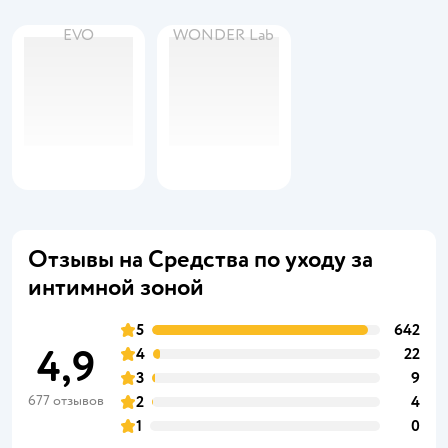
EVO
WONDER Lab
Отзывы на Средства по уходу за
интимной зоной
5
642
4,9
4
22
3
9
677 отзывов
2
4
1
0