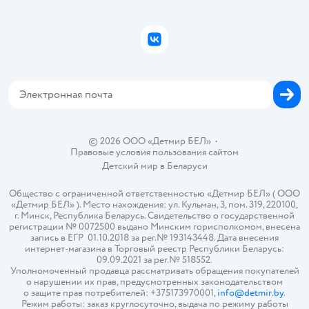
Подарочные карты
Политика конфиденциальности
Бонусные карты
Политика использования файлов cookie
ВКонтакте
Блог
Обратная связь
Магазины сети
Карта сайта
© 2026 ООО «Детмир БЕЛ»
•
Правовые условия пользования сайтом
Детский мир в
Беларуси
Общество с ограниченной ответственностью «Детмир БЕЛ» ( ООО
«Детмир БЕЛ» ). Место нахождения: ул. Кульман, 3, пом. 319, 220100,
г. Минск, Республика Беларусь. Свидетельство о государственной
регистрации № 0072500 выдано Минским горисполкомом, внесена
запись в ЕГР 01.10.2018 за рег.№ 193143448. Дата внесения
интернет-магазина в Торговый реестр Республики Беларусь:
09.09.2021 за рег.№ 518552.
Уполномоченный продавца рассматривать обращения покупателей
о нарушении их прав, предусмотренных законодательством
о защите прав потребителей: +375173970001,
info@detmir.by
.
Режим работы: заказ круглосуточно, выдача по режиму работы