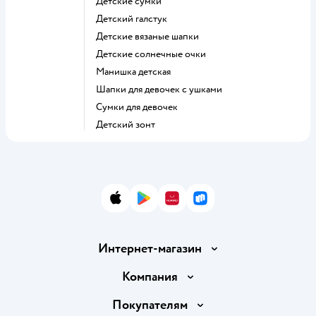
Детские сумки
Детский галстук
Детские вязаные шапки
Детские солнечные очки
Манишка детская
Шапки для девочек с ушками
Сумки для девочек
Детский зонт
App Store
Google Play
AppGallery
RuStore
Интернет-магазин
Доставка и оплата
Компания
Обмен и возврат товара
Вакансии
Покупателям
Правила продажи