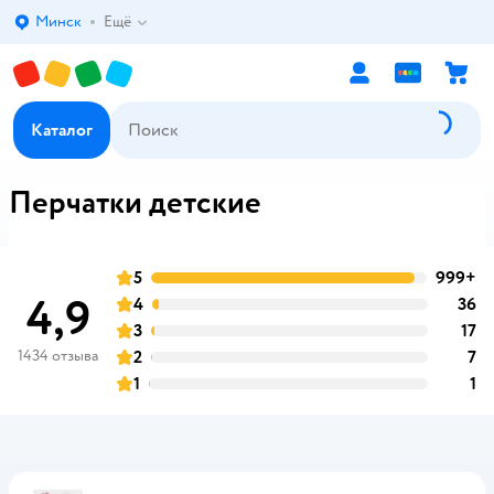
Минск
Ещё
Выбор адреса доставки.
Каталог
Перчатки детские
5
999+
о
оценка
4,9
4
36
о
оценка
3
17
о
оценка
1434 отзыва
2
7
о
оценка
1
1
о
оценка