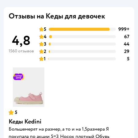
Отзывы на Кеды для девочек
5
999+
4,8
4
67
3
44
1560 отзывов
2
29
1
5
5
Кеды Kedini
Большемерят на размер, а то и на 1,5размера Я
покупала по акции 5=3 Носок плотный Обувь