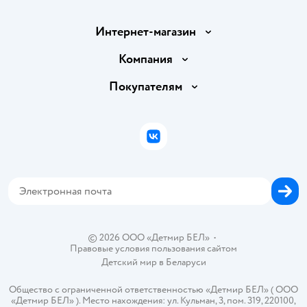
Интернет-магазин
Доставка и оплата
Компания
Обмен и возврат товара
Вакансии
Покупателям
Правила продажи
Подарочные карты
Политика конфиденциальности
Бонусные карты
Политика использования файлов cookie
ВКонтакте
Блог
Обратная связь
Магазины сети
Карта сайта
© 2026 ООО «Детмир БЕЛ»
•
Правовые условия пользования сайтом
Детский мир в
Беларуси
Общество с ограниченной ответственностью «Детмир БЕЛ» ( ООО
«Детмир БЕЛ» ). Место нахождения: ул. Кульман, 3, пом. 319, 220100,