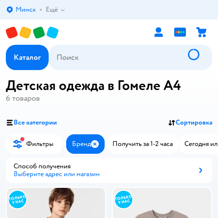
Минск
Ещё
Выбор адреса доставки.
Каталог
Детская одежда в Гомеле А4
6
товаров
Все категории
Сортировка
Фильтры
Бренд
Получить за 1-2 часа
Сегодня ил
Закрыть
Способ получения
Выберите адрес или магазин
Способ получения