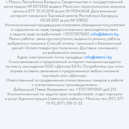
г. Минск, Республика Беларусь. Свидетельство о государственной
регистрации № 0072500 выдано Минским горисполкомом, внесена
запись в ЕГР 01.10.2018 за рег.№ 193143448. Дата внесения
интернет-магазина в Торговый реестр Республики Беларусь:
09.09.2021 за рег.№ 518552.
Уполномоченный продавца рассматривать обращения покупателей
о нарушении их прав, предусмотренных законодательством
о защите прав потребителей: +375173970001,
info@detmir.by
.
Режим работы: заказ круглосуточно, выдача по режиму работы
выбранного магазина. Способ оплаты: наличный и безналичный
расчёт. Оплата товара при получении. Доставка: самовывоз
из выбранного магазина.
Адрес электронной почты продавца:
info@detmir.by
Книга замечаний и предложений интернет-магазина находится
по месту нахождения ООО «Детмир БЕЛ». Потребитель при этом
вправе оставить замечания и предложения в любом магазине
торговой сети «Детмир».
Ответственный за продвижение отечественных товаров и работе
с отечественными производителями
Добрицкий Павел Валерьевич тел. +375173970001 доб.213
Уполномоченный по защите прав потребителей: отдел торговли
и услуг Администрация Советского района г. Минска, тел. (017) 377-
13-93, (017) 318-13-33.