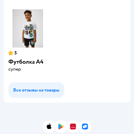
5
Футболка А4
супер
Все отзывы на товары
App Store
Google Play
AppGallery
RuStore