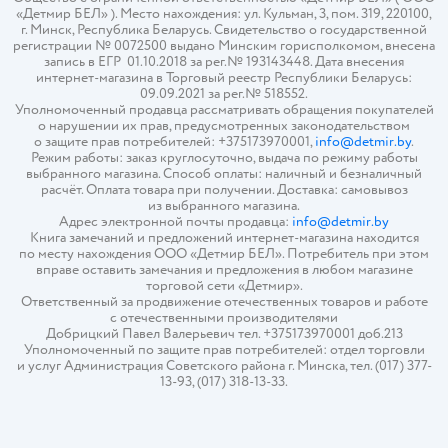
«Детмир БЕЛ» ). Место нахождения: ул. Кульман, 3, пом. 319, 220100,
г. Минск, Республика Беларусь. Свидетельство о государственной
регистрации № 0072500 выдано Минским горисполкомом, внесена
запись в ЕГР 01.10.2018 за рег.№ 193143448. Дата внесения
интернет-магазина в Торговый реестр Республики Беларусь:
09.09.2021 за рег.№ 518552.
Уполномоченный продавца рассматривать обращения покупателей
о нарушении их прав, предусмотренных законодательством
о защите прав потребителей: +375173970001,
info@detmir.by
.
Режим работы: заказ круглосуточно, выдача по режиму работы
выбранного магазина. Способ оплаты: наличный и безналичный
расчёт. Оплата товара при получении. Доставка: самовывоз
из выбранного магазина.
Адрес электронной почты продавца:
info@detmir.by
Книга замечаний и предложений интернет-магазина находится
по месту нахождения ООО «Детмир БЕЛ». Потребитель при этом
вправе оставить замечания и предложения в любом магазине
торговой сети «Детмир».
Ответственный за продвижение отечественных товаров и работе
с отечественными производителями
Добрицкий Павел Валерьевич тел. +375173970001 доб.213
Уполномоченный по защите прав потребителей: отдел торговли
и услуг Администрация Советского района г. Минска, тел. (017) 377-
13-93, (017) 318-13-33.