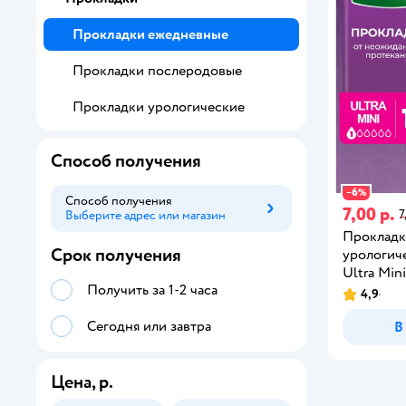
Прокладки ежедневные
Прокладки послеродовые
Прокладки урологические
Способ получения
6
−
%
Способ получения
7,00 р.
7
Выберите адрес или магазин
Способ получения
Проклад
Срок получения
урологич
Ultra Min
Получить за 1-2 часа
4,9
Сегодня или завтра
В
Цена, р.