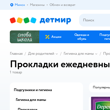
Минск
Магазины
Обмен и возврат
Выбор адреса доставки.
Одежда и
Подгу
Акции
обувь
гиг
Главная
Для родителей
Гигиена для мамы
Про
Прокладки ежедневны
1
товар
Популярн
Подгузники и гигиена
Гигиена для мамы
Прокладки