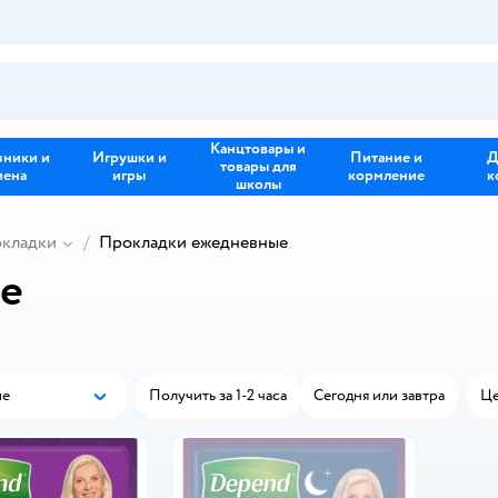
Канцтовары и
зники и
Игрушки и
Питание и
Д
товары для
иена
игры
кормление
к
школы
кладки
Прокладки ежедневные
е
ые
Получить за 1-2 часа
Сегодня или завтра
Це
Популярные