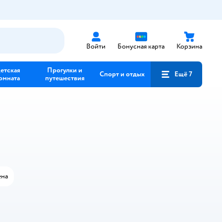
Войти
Бонусная карта
Корзина
етская
Прогулки и
Спорт и отдых
Ещё 7
омната
путешествия
на