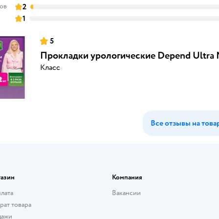
вов
2
1
5
Прокладки урологические Depend Ultra 
Класс
Все отзывы на това
газин
Компания
плата
Вакансии
рат товара
дажи