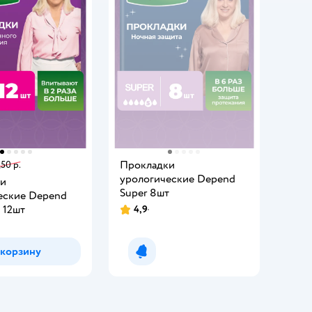
Прокладки
,50 р.
урологические Depend
ки
Super 8шт
еские Depend
i 12шт
4,9
 корзину
Уведомить о появлении