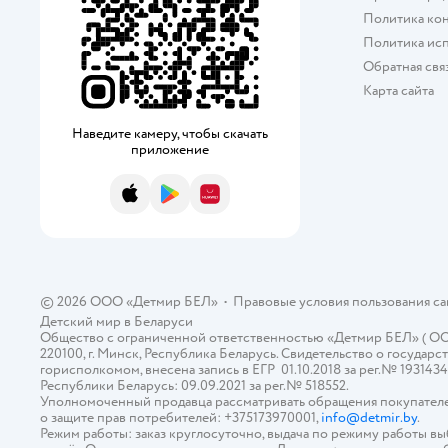
Политика ко
Политика исп
Обратная свя
Карта сайта
Наведите камеру, чтобы скачать
приложение
App Store
Google Play
AppGallery
© 2026 ООО «Детмир БЕЛ»
•
Правовые условия пользования с
Детский мир в
Беларуси
Общество с ограниченной ответственностью «Детмир БЕЛ» ( ООО «
220100, г. Минск, Республика Беларусь. Свидетельство о госуд
горисполкомом, внесена запись в ЕГР 01.10.2018 за рег.№ 193143
Республики Беларусь: 09.09.2021 за рег.№ 518552.
Уполномоченный продавца рассматривать обращения покупателе
о защите прав потребителей: +375173970001,
info@detmir.by
.
Режим работы: заказ круглосуточно, выдача по режиму работы в