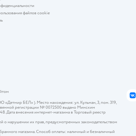
нфиденциальности
ользования файлов cookie
зь
айтом
В
Детмир БЕЛ» ). Место нахождения: ул. Кульман, 3, пом. 319,
арственной регистрации № 0072500 выдано Минским
448. Дата внесения интернет-магазина в Торговый реестр
й о нарушении их прав, предусмотренных законодательством
ыбранного магазина. Способ оплаты: наличный и безналичный