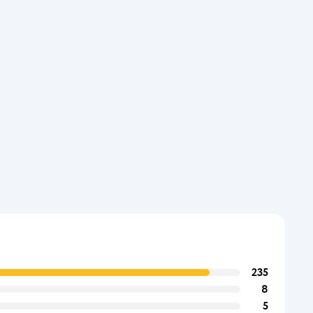
235
8
5