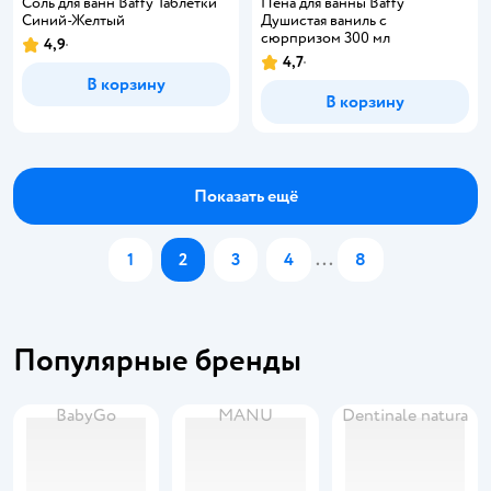
Соль для ванн Baffy Таблетки
Пена для ванны Baffy
Синий-Желтый
Душистая ваниль с
сюрпризом 300 мл
4,9
4,7
В корзину
В корзину
Показать ещё
1
2
3
4
...
8
Популярные бренды
BabyGo
MANU
Dentinale natura