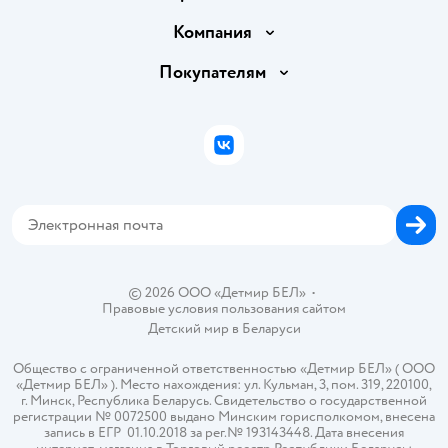
Доставка и оплата
Компания
Обмен и возврат товара
Вакансии
Покупателям
Правила продажи
Подарочные карты
Политика конфиденциальности
Бонусные карты
Политика использования файлов cookie
ВКонтакте
Блог
Обратная связь
Магазины сети
Карта сайта
© 2026 ООО «Детмир БЕЛ»
•
Правовые условия пользования сайтом
Детский мир в
Беларуси
Общество с ограниченной ответственностью «Детмир БЕЛ» ( ООО
«Детмир БЕЛ» ). Место нахождения: ул. Кульман, 3, пом. 319, 220100,
г. Минск, Республика Беларусь. Свидетельство о государственной
регистрации № 0072500 выдано Минским горисполкомом, внесена
запись в ЕГР 01.10.2018 за рег.№ 193143448. Дата внесения