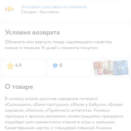
Экспресс-доставка из магазина
Экспресс-доставка из магазина
Сегодня
—
бесплатно
Условия возврата
Обменять или вернуть товар надлежащего качества
можно в течение 14 дней с момента покупки.
Фото по
Фото пользовател
Фото пользо
Рейтинг:
Вопросов:
4,9
0
+
6
Открыть га
О товаре
В книжку вошли русские народные потешки:
«Солнышко», «Ваня-пастушок», «Жили у бабуси», «Божья
коровка», «Киски», «Приятного аппетита». Книжка-
гармошка с яркими, веселыми иллюстрациями прекрасно
подойдет для совместного чтения и игры с малышом.
Качественный картон с глянцевой пленкой. Книжка