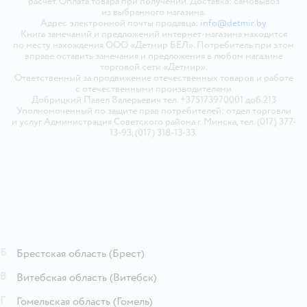
расчёт. Оплата товара при получении. Доставка: самовывоз
из выбранного магазина.
Адрес электронной почты продавца:
info@detmir.by
Книга замечаний и предложений интернет-магазина находится
по месту нахождения ООО «Детмир БЕЛ». Потребитель при этом
вправе оставить замечания и предложения в любом магазине
торговой сети «Детмир».
Ответственный за продвижение отечественных товаров и работе
с отечественными производителями
Добрицкий Павел Валерьевич тел. +375173970001 доб.213
Уполномоченный по защите прав потребителей: отдел торговли
и услуг Администрация Советского района г. Минска, тел. (017) 377-
13-93, (017) 318-13-33.
Б
Брестская область
(Брест)
В
Витебская область
(Витебск)
Г
Гомельская область
(Гомель)