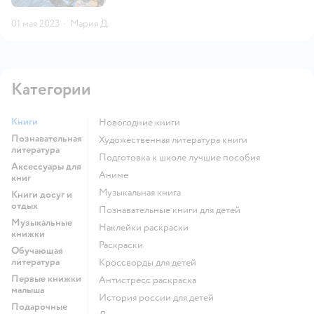
01 мая 2023
·
Мария Д.
Категории
Книги
новогодние книги
Познавательная
художественная литература книги
литература
подготовка к школе лучшие пособия
Аксессуары для
Аниме
книг
музыкальная книга
Книги досуг и
отдых
познавательные книги для детей
Музыкальные
наклейки раскраски
книжки
раскраски
Обучающая
литература
кроссворды для детей
Первые книжки
антистресс раскраска
малыша
история россии для детей
Подарочные