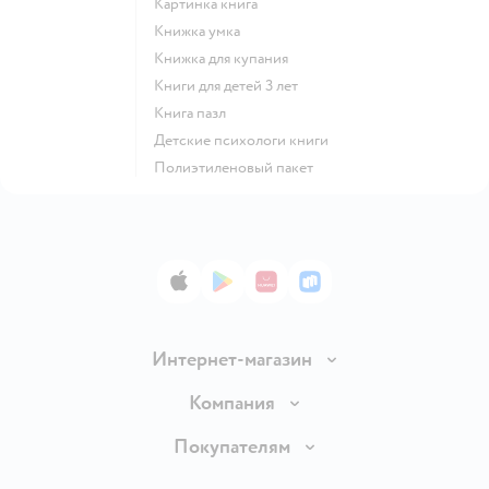
картинка книга
книжка умка
книжка для купания
книги для детей 3 лет
книга пазл
детские психологи книги
полиэтиленовый пакет
App Store
Google Play
AppGallery
RuStore
Интернет-магазин
Доставка и оплата
Компания
Обмен и возврат товара
Вакансии
Покупателям
Правила продажи
Подарочные карты