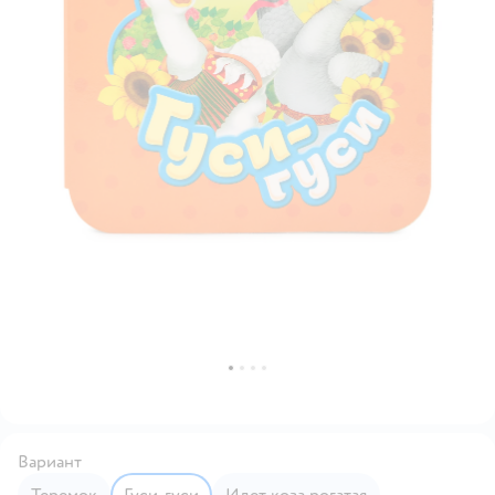
Вариант
Теремок
Гуси-гуси
Идет коза рогатая