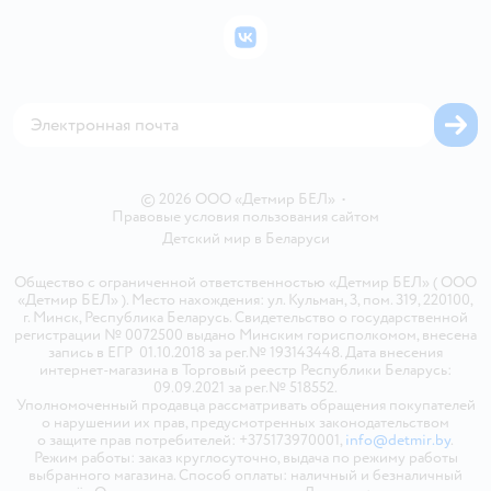
Политика конфиденциальности
Бонусные карты
Политика использования файлов cookie
ВКонтакте
Блог
Обратная связь
Магазины сети
Карта сайта
© 2026 ООО «Детмир БЕЛ»
•
Правовые условия пользования сайтом
Детский мир в
Беларуси
Общество с ограниченной ответственностью «Детмир БЕЛ» ( ООО
«Детмир БЕЛ» ). Место нахождения: ул. Кульман, 3, пом. 319, 220100,
г. Минск, Республика Беларусь. Свидетельство о государственной
регистрации № 0072500 выдано Минским горисполкомом, внесена
запись в ЕГР 01.10.2018 за рег.№ 193143448. Дата внесения
интернет-магазина в Торговый реестр Республики Беларусь:
09.09.2021 за рег.№ 518552.
Уполномоченный продавца рассматривать обращения покупателей
о нарушении их прав, предусмотренных законодательством
о защите прав потребителей: +375173970001,
info@detmir.by
.
Режим работы: заказ круглосуточно, выдача по режиму работы
выбранного магазина. Способ оплаты: наличный и безналичный