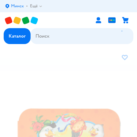
Минск
Ещё
Выбор адреса доставки.
Каталог
В избр