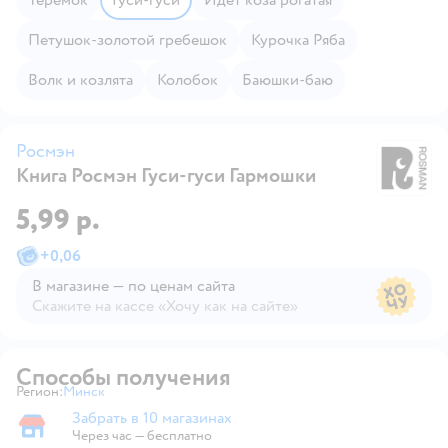
Петушок-золотой гребешок
Курочка Ряба
Волк и козлята
Колобок
Баюшки-баю
Росмэн
Книга Росмэн Гуси-гуси Гармошки
Р
5,99 р.
+
0,06
В магазине — по ценам сайта
Скажите на кассе «Хочу как на сайте»
В магазине — по ценам сайта
Способы получения
Регион:
Минск
Выбор адреса доставки.
Забрать в 10 магазинах
Забрать в магазине
Через час — бесплатно