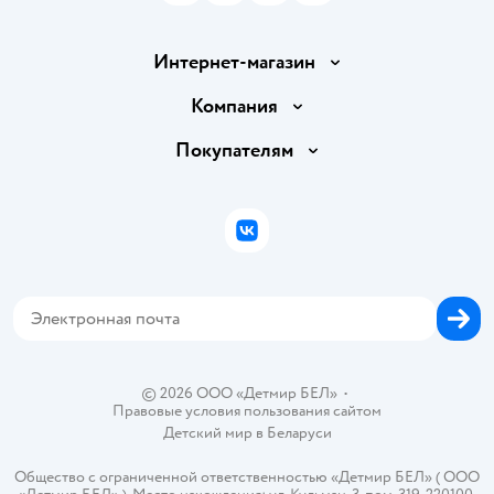
Интернет-магазин
Доставка и оплата
Компания
Обмен и возврат товара
Вакансии
Покупателям
Правила продажи
Подарочные карты
Политика конфиденциальности
Бонусные карты
Политика использования файлов cookie
ВКонтакте
Блог
Обратная связь
Магазины сети
Карта сайта
© 2026 ООО «Детмир БЕЛ»
•
Правовые условия пользования сайтом
Детский мир в
Беларуси
Общество с ограниченной ответственностью «Детмир БЕЛ» ( ООО