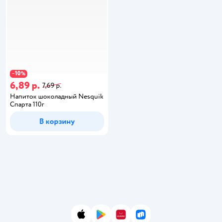
10
−
%
6,89 р.
7,69 р.
Напиток шоколадный Nesquik
Спарта 110г
В корзину
App Store
Google Play
AppGallery
RuStore