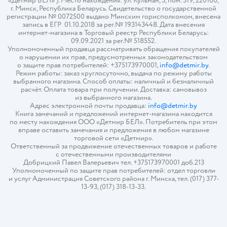
«Детмир БЕЛ» ). Место нахождения: ул. Кульман, 3, пом. 319, 220100,
г. Минск, Республика Беларусь. Свидетельство о государственной
регистрации № 0072500 выдано Минским горисполкомом, внесена
запись в ЕГР 01.10.2018 за рег.№ 193143448. Дата внесения
интернет-магазина в Торговый реестр Республики Беларусь:
09.09.2021 за рег.№ 518552.
Уполномоченный продавца рассматривать обращения покупателей
о нарушении их прав, предусмотренных законодательством
о защите прав потребителей: +375173970001,
info@detmir.by
.
Режим работы: заказ круглосуточно, выдача по режиму работы
выбранного магазина. Способ оплаты: наличный и безналичный
расчёт. Оплата товара при получении. Доставка: самовывоз
из выбранного магазина.
Адрес электронной почты продавца:
info@detmir.by
Книга замечаний и предложений интернет-магазина находится
по месту нахождения ООО «Детмир БЕЛ». Потребитель при этом
вправе оставить замечания и предложения в любом магазине
торговой сети «Детмир».
Ответственный за продвижение отечественных товаров и работе
с отечественными производителями
Добрицкий Павел Валерьевич тел. +375173970001 доб.213
Уполномоченный по защите прав потребителей: отдел торговли
и услуг Администрация Советского района г. Минска, тел. (017) 377-
13-93, (017) 318-13-33.