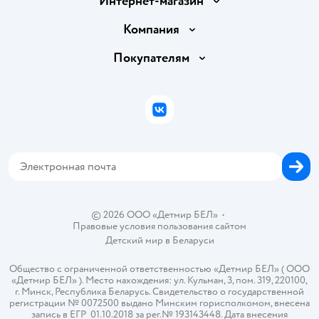
Интернет-магазин
Доставка и оплата
Компания
Обмен и возврат товара
Вакансии
Покупателям
Правила продажи
Подарочные карты
Политика конфиденциальности
Бонусные карты
Политика использования файлов cookie
ВКонтакте
Блог
Обратная связь
Магазины сети
Карта сайта
© 2026 ООО «Детмир БЕЛ»
•
Правовые условия пользования сайтом
Детский мир в
Беларуси
Общество с ограниченной ответственностью «Детмир БЕЛ» ( ООО
«Детмир БЕЛ» ). Место нахождения: ул. Кульман, 3, пом. 319, 220100,
г. Минск, Республика Беларусь. Свидетельство о государственной
регистрации № 0072500 выдано Минским горисполкомом, внесена
запись в ЕГР 01.10.2018 за рег.№ 193143448. Дата внесения