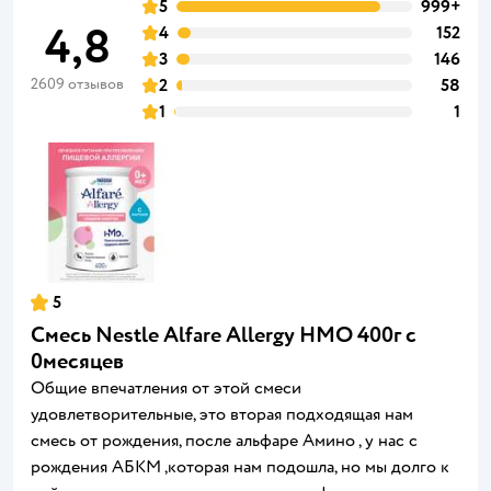
5
999+
4,8
4
152
3
146
2609 отзывов
2
58
1
1
5
Смесь Nestle Alfare Allergy HMO 400г с
0месяцев
Общие впечатления от этой смеси
удовлетворительные, это вторая подходящая нам
смесь от рождения, после альфаре Амино , у нас с
рождения АБКМ ,которая нам подошла, но мы долго к