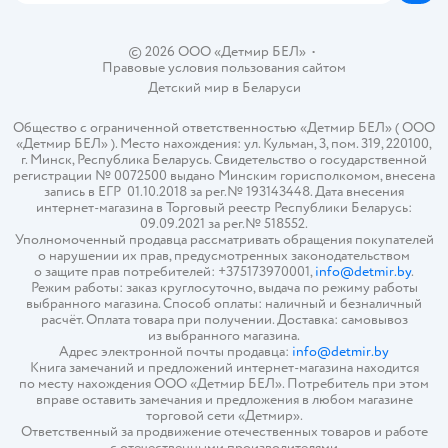
© 2026 ООО «Детмир БЕЛ»
•
Правовые условия пользования сайтом
Детский мир в
Беларуси
Общество с ограниченной ответственностью «Детмир БЕЛ» ( ООО
«Детмир БЕЛ» ). Место нахождения: ул. Кульман, 3, пом. 319, 220100,
г. Минск, Республика Беларусь. Свидетельство о государственной
регистрации № 0072500 выдано Минским горисполкомом, внесена
запись в ЕГР 01.10.2018 за рег.№ 193143448. Дата внесения
интернет-магазина в Торговый реестр Республики Беларусь:
09.09.2021 за рег.№ 518552.
Уполномоченный продавца рассматривать обращения покупателей
о нарушении их прав, предусмотренных законодательством
о защите прав потребителей: +375173970001,
info@detmir.by
.
Режим работы: заказ круглосуточно, выдача по режиму работы
выбранного магазина. Способ оплаты: наличный и безналичный
расчёт. Оплата товара при получении. Доставка: самовывоз
из выбранного магазина.
Адрес электронной почты продавца:
info@detmir.by
Книга замечаний и предложений интернет-магазина находится
по месту нахождения ООО «Детмир БЕЛ». Потребитель при этом
вправе оставить замечания и предложения в любом магазине
торговой сети «Детмир».
Ответственный за продвижение отечественных товаров и работе
с отечественными производителями