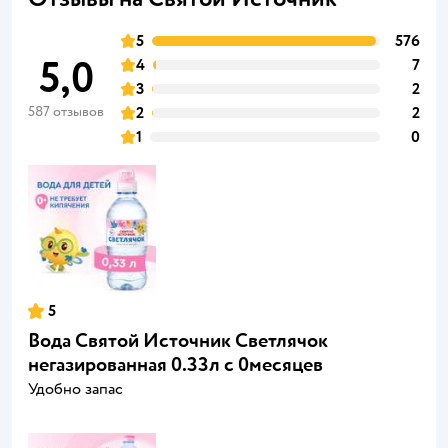
5
576
5,0
4
7
3
2
587 отзывов
2
2
1
0
5
Вода Святой Источник Светлячок
негазированная 0.33л с 0месяцев
Удобно запас