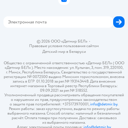
ВКонтакте
Блог
Обратная связь
Магазины сети
Карта сайта
© 2026 ООО «Детмир БЕЛ»
•
Правовые условия пользования сайтом
Детский мир в
Беларуси
Общество с ограниченной ответственностью «Детмир БЕЛ» ( ООО
«Детмир БЕЛ» ). Место нахождения: ул. Кульман, 3, пом. 319, 220100,
г. Минск, Республика Беларусь. Свидетельство о государственной
регистрации № 0072500 выдано Минским горисполкомом, внесена
запись в ЕГР 01.10.2018 за рег.№ 193143448. Дата внесения
интернет-магазина в Торговый реестр Республики Беларусь:
09.09.2021 за рег.№ 518552.
Уполномоченный продавца рассматривать обращения покупателей
о нарушении их прав, предусмотренных законодательством
о защите прав потребителей: +375173970001,
info@detmir.by
.
Режим работы: заказ круглосуточно, выдача по режиму работы
выбранного магазина. Способ оплаты: наличный и безналичный
расчёт. Оплата товара при получении. Доставка: самовывоз
из выбранного магазина.
Адрес электронной почты продавца:
info@detmir.by