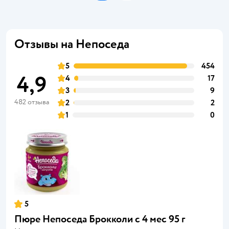
Отзывы на Непоседа
5
454
4,9
4
17
3
9
482 отзыва
2
2
1
0
5
Пюре Непоседа Брокколи с 4 мес 95 г