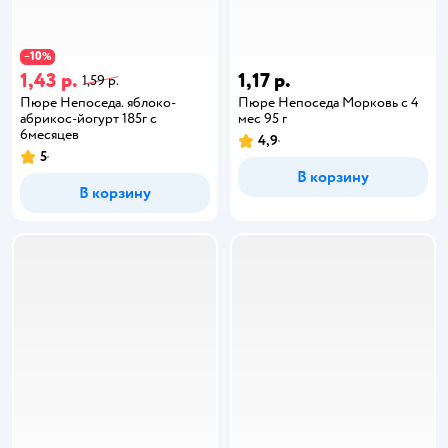
10
−
%
1,43 р.
1,17 р.
1,59 р.
Пюре Непоседa. яблоко-
Пюре Непоседа Морковь с 4
абрикос-йогурт 185г с
мес 95 г
6месяцев
4,9
5
В корзину
В корзину