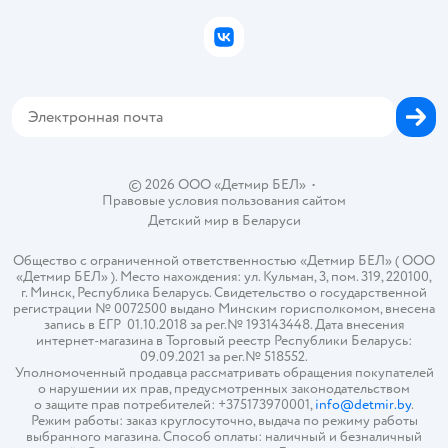
Подарочные карты
Политика конфиденциальности
Бонусные карты
Политика использования файлов cookie
ВКонтакте
Блог
Обратная связь
Магазины сети
Карта сайта
© 2026 ООО «Детмир БЕЛ»
•
Правовые условия пользования сайтом
Детский мир в
Беларуси
Общество с ограниченной ответственностью «Детмир БЕЛ» ( ООО
«Детмир БЕЛ» ). Место нахождения: ул. Кульман, 3, пом. 319, 220100,
г. Минск, Республика Беларусь. Свидетельство о государственной
регистрации № 0072500 выдано Минским горисполкомом, внесена
запись в ЕГР 01.10.2018 за рег.№ 193143448. Дата внесения
интернет-магазина в Торговый реестр Республики Беларусь:
09.09.2021 за рег.№ 518552.
Уполномоченный продавца рассматривать обращения покупателей
о нарушении их прав, предусмотренных законодательством
о защите прав потребителей: +375173970001,
info@detmir.by
.
Режим работы: заказ круглосуточно, выдача по режиму работы
выбранного магазина. Способ оплаты: наличный и безналичный