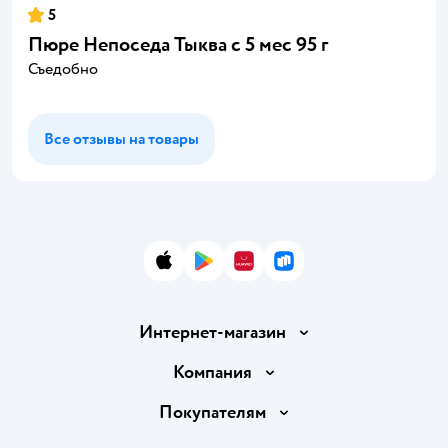
5
Пюре Непоседа Тыква с 5 мес 95 г
Съедобно
Все отзывы на товары
App Store
Google Play
AppGallery
RuStore
Интернет-магазин
Доставка и оплата
Компания
Обмен и возврат товара
Вакансии
Покупателям
Правила продажи