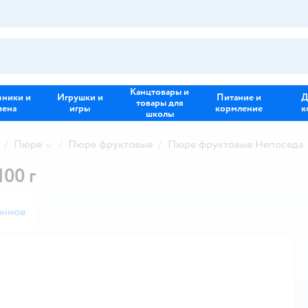
Канцтовары и
зники и
Игрушки и
Питание и
Д
товары для
иена
игры
кормление
к
школы
Пюре
Пюре фруктовые
Пюре фруктовые Непоседа
00 г
анное