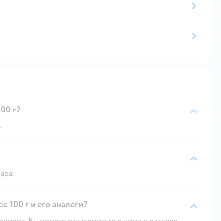
00 г?
.
ара.
с 100 г и его аналоги?
скидок. Вы можете ознакомиться с ними в разделе