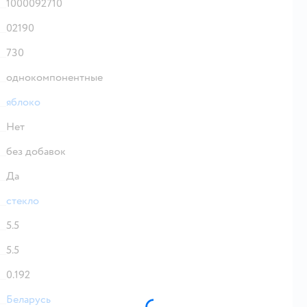
1000092710
02190
730
однокомпонентные
яблоко
Нет
без добавок
Да
стекло
5.5
5.5
0.192
Беларусь