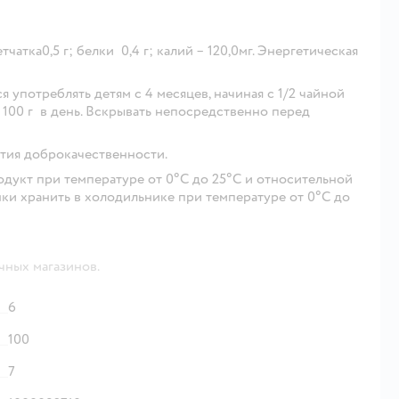
тчатка0,5 г; белки 0,4 г; калий – 120,0мг. Энергетическая
 употреблять детям с 4 месяцев, начиная с 1/2 чайной
о 100 г в день. Вскрывать непосредственно перед
нтия доброкачественности.
одукт при температуре от 0°С до 25°С и относительной
нки хранить в холодильнике при температуре от 0°С до
чных магазинов.
6
100
7