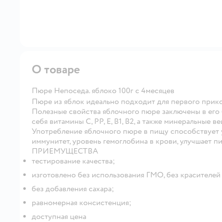
О товаре
Пюре Непоседa. яблоко 100г с 4месяцев
Пюре из яблок идеально подходит для первого прик
Полезные свойства яблочного пюре заключены в его
себя витамины С, РР, Е, В1, В2, а также минеральные в
Употребление яблочного пюре в пищу способствует 
иммунитет, уровень гемоглобина в крови, улучшает п
ПРИЕМУЩЕСТВА
тестирование качества;
изготовлено без использования ГМО, без красителей 
без добавления сахара;
равномерная консистенция;
доступная цена