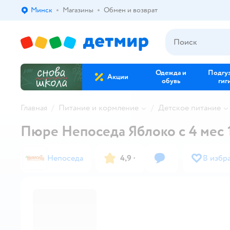
Минск
Магазины
Обмен и возврат
Выбор адреса доставки.
Одежда и
Подгу
Акции
обувь
гиг
Главная
Питание и кормление
Детское питание
Пюре Непоседа Яблоко с 4 мес 1
Непоседа
4,9
·
В избр