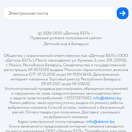
Магазины сети
Карта сайта
© 2026 ООО «Детмир БЕЛ»
•
Правовые условия пользования сайтом
Детский мир в
Беларуси
Общество с ограниченной ответственностью «Детмир БЕЛ» ( ООО
«Детмир БЕЛ» ). Место нахождения: ул. Кульман, 3, пом. 319, 220100,
г. Минск, Республика Беларусь. Свидетельство о государственной
регистрации № 0072500 выдано Минским горисполкомом, внесена
запись в ЕГР 01.10.2018 за рег.№ 193143448. Дата внесения
интернет-магазина в Торговый реестр Республики Беларусь:
09.09.2021 за рег.№ 518552.
Уполномоченный продавца рассматривать обращения покупателей
о нарушении их прав, предусмотренных законодательством
о защите прав потребителей: +375173970001,
info@detmir.by
.
Режим работы: заказ круглосуточно, выдача по режиму работы
выбранного магазина. Способ оплаты: наличный и безналичный
расчёт. Оплата товара при получении. Доставка: самовывоз
из выбранного магазина.
Адрес электронной почты продавца:
info@detmir.by
Книга замечаний и предложений интернет-магазина находится
по месту нахождения ООО «Детмир БЕЛ». Потребитель при этом