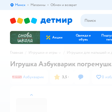
Минск
Магазины
Обмен и возврат
Выбор адреса доставки.
Одежда и
Подгу
Акции
обувь
гиг
Главная
Игрушки и игры
Игрушки для малышей и
Игрушка Азбукварик погремушк
Азбукварик
3,5
·
В изб
назад