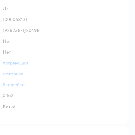
Да
1000068131
1928238-1/2049В
Нет
Нет
погремушка
моторика
батарейки
0.162
Китай