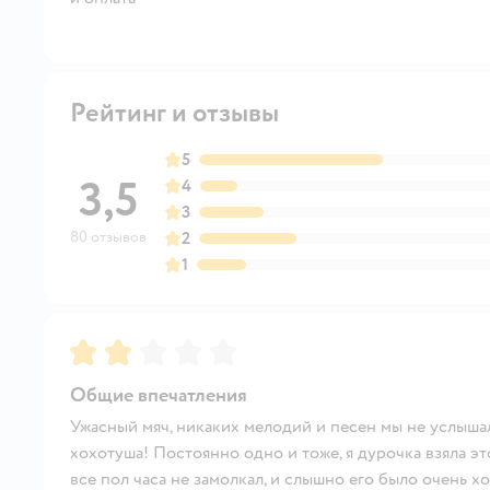
Рейтинг и отзывы
5
3,5
4
3
80 отзывов
2
1
Рейтинг:
2
Общие впечатления
Ужасный мяч, никаких мелодий и песен мы не услышал
хохотуша! Постоянно одно и тоже, я дурочка взяла это
все пол часа не замолкал, и слышно его было очень х