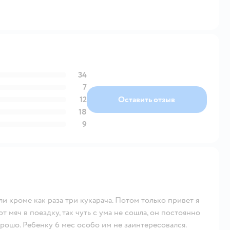
34
7
12
Оставить отзыв
18
9
и кроме как раза три кукарача. Потом только привет я
т мяч в поездку, так чуть с ума не сошла, он постоянно
орошо. Ребенку 6 мес особо им не заинтересовался.