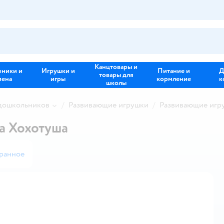
Канцтовары и
зники и
Игрушки и
Питание и
Д
товары для
иена
игры
кормление
к
школы
 дошкольников
Развивающие игрушки
Развивающие игр
а Хохотуша
ранное