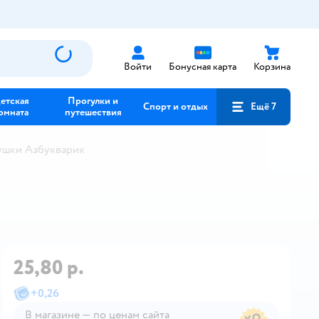
Войти
Бонусная карта
Корзина
етская
Прогулки и
Спорт и отдых
Ещё 7
омната
путешествия
ушки Азбукварик
25,80 р.
+
0,26
В магазине — по ценам сайта