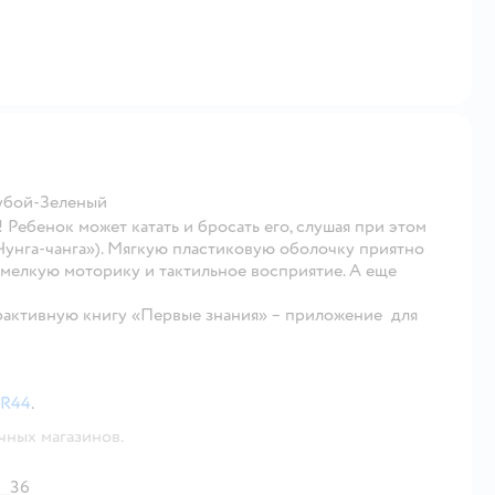
убой-Зеленый
Ребенок может катать и бросать его, слушая при этом
Чунга-чанга»). Мягкую пластиковую оболочку приятно
 мелкую моторику и тактильное восприятие. А еще
рактивную книгу «Первые знания» – приложение для
LR44
.
чных магазинов.
36