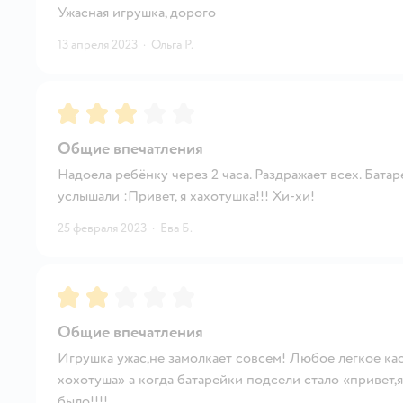
Ужасная игрушка, дорого
13 апреля 2023
·
Ольга Р.
Рейтинг:
3
Общие впечатления
Надоела ребёнку через 2 часа. Раздражает всех. Батар
услышали :Привет, я хахотушка!!! Хи-хи!
25 февраля 2023
·
Ева Б.
Рейтинг:
2
Общие впечатления
Игрушка ужас,не замолкает совсем! Любое легкое кас
хохотуша» а когда батарейки подсели стало «привет,
было!!!!