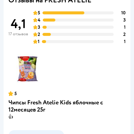
Отзывы на FRESH ATELIE
5
10
4,1
4
3
3
1
17 отзывов
2
2
1
1
5
Чипсы Fresh Atelie Kids яблочные с
12месяцев 25г
👍