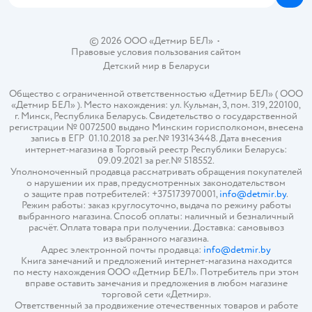
© 2026 ООО «Детмир БЕЛ»
•
Правовые условия пользования сайтом
Детский мир в
Беларуси
Общество с ограниченной ответственностью «Детмир БЕЛ» ( ООО
«Детмир БЕЛ» ). Место нахождения: ул. Кульман, 3, пом. 319, 220100,
г. Минск, Республика Беларусь. Свидетельство о государственной
регистрации № 0072500 выдано Минским горисполкомом, внесена
запись в ЕГР 01.10.2018 за рег.№ 193143448. Дата внесения
интернет-магазина в Торговый реестр Республики Беларусь:
09.09.2021 за рег.№ 518552.
Уполномоченный продавца рассматривать обращения покупателей
о нарушении их прав, предусмотренных законодательством
о защите прав потребителей: +375173970001,
info@detmir.by
.
Режим работы: заказ круглосуточно, выдача по режиму работы
выбранного магазина. Способ оплаты: наличный и безналичный
расчёт. Оплата товара при получении. Доставка: самовывоз
из выбранного магазина.
Адрес электронной почты продавца:
info@detmir.by
Книга замечаний и предложений интернет-магазина находится
по месту нахождения ООО «Детмир БЕЛ». Потребитель при этом
вправе оставить замечания и предложения в любом магазине
торговой сети «Детмир».
Ответственный за продвижение отечественных товаров и работе