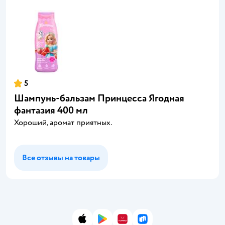
5
Шампунь-бальзам Принцесса Ягодная
фантазия 400 мл
Хороший, аромат приятных.
Все отзывы на товары
App Store
Google Play
AppGallery
RuStore