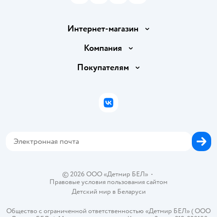
Интернет-магазин
Доставка и оплата
Компания
Обмен и возврат товара
Вакансии
Покупателям
Правила продажи
Подарочные карты
Политика конфиденциальности
Бонусные карты
Политика использования файлов cookie
ВКонтакте
Блог
Обратная связь
Магазины сети
Карта сайта
© 2026 ООО «Детмир БЕЛ»
•
Правовые условия пользования сайтом
Детский мир в
Беларуси
Общество с ограниченной ответственностью «Детмир БЕЛ» ( ООО