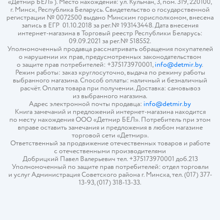
«Детмир БЕЛ» ). Место нахождения: ул. Кульман, 3, пом. 319, 220100,
г. Минск, Республика Беларусь. Свидетельство о государственной
регистрации № 0072500 выдано Минским горисполкомом, внесена
запись в ЕГР 01.10.2018 за рег.№ 193143448. Дата внесения
интернет-магазина в Торговый реестр Республики Беларусь:
09.09.2021 за рег.№ 518552.
Уполномоченный продавца рассматривать обращения покупателей
о нарушении их прав, предусмотренных законодательством
о защите прав потребителей: +375173970001,
info@detmir.by
.
Режим работы: заказ круглосуточно, выдача по режиму работы
выбранного магазина. Способ оплаты: наличный и безналичный
расчёт. Оплата товара при получении. Доставка: самовывоз
из выбранного магазина.
Адрес электронной почты продавца:
info@detmir.by
Книга замечаний и предложений интернет-магазина находится
по месту нахождения ООО «Детмир БЕЛ». Потребитель при этом
вправе оставить замечания и предложения в любом магазине
торговой сети «Детмир».
Ответственный за продвижение отечественных товаров и работе
с отечественными производителями
Добрицкий Павел Валерьевич тел. +375173970001 доб.213
Уполномоченный по защите прав потребителей: отдел торговли
и услуг Администрация Советского района г. Минска, тел. (017) 377-
13-93, (017) 318-13-33.