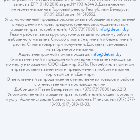
запись в ЕГР 01.10.2018 за рег.№ 193143448. Дата внесения
интернет-магазина в Торговый реестр Республики Беларусь:
09.09.2021 за рег.№ 518552.
Уполномоченный продавца рассматривать обращения покупателей
о нарушении их прав, предусмотренных законодательством
о защите прав потребителей: +375173970001,
info@detmir.by
.
Режим работы: заказ круглосуточно, выдача по режиму работы
выбранного магазина. Способ оплаты: наличный и безналичный
расчёт. Оплата товара при получении. Доставка: самовывоз
из выбранного магазина.
Адрес электронной почты продавца:
info@detmir.by
Книга замечаний и предложений интернет-магазина находится
по месту нахождения ООО «Детмир БЕЛ». Потребитель при этом
вправе оставить замечания и предложения в любом магазине
торговой сети «Детмир».
Ответственный за продвижение отечественных товаров и работе
с отечественными производителями
Добрицкий Павел Валерьевич тел. +375173970001 доб.213
Уполномоченный по защите прав потребителей: отдел торговли
и услуг Администрация Советского района г. Минска, тел. (017) 377-
13-93, (017) 318-13-33.