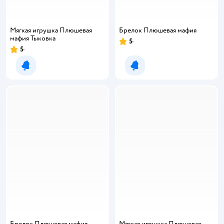
Мягкая игрушка Плюшевая
Брелок Плюшевая мафия
мафия Тыковка
5
5
Уведомить о появлении
Уведомить о появлении
Брелок Плюшевая мафия
Мягкая игрушка Плюшевая