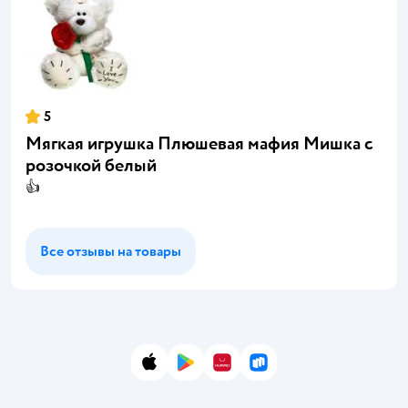
5
Мягкая игрушка Плюшевая мафия Мишка с
розочкой белый
👍
Все отзывы на товары
App Store
Google Play
AppGallery
RuStore