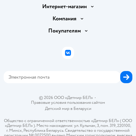
Интернет-магазин
Доставка и оплата
Компания
Обмен и возврат товара
Вакансии
Покупателям
Правила продажи
Подарочные карты
Политика конфиденциальности
Бонусные карты
Политика использования файлов cookie
ВКонтакте
Блог
Обратная связь
Магазины сети
Карта сайта
© 2026 ООО «Детмир БЕЛ»
•
Правовые условия пользования сайтом
Детский мир в
Беларуси
Общество с ограниченной ответственностью «Детмир БЕЛ» ( ООО
«Детмир БЕЛ» ). Место нахождения: ул. Кульман, 3, пом. 319, 220100,
г. Минск, Республика Беларусь. Свидетельство о государственной
регистрации № 0072500 выдано Минским горисполкомом, внесена