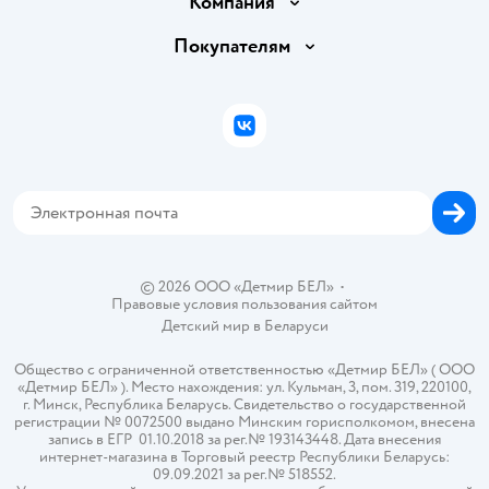
Компания
Обмен и возврат товара
Вакансии
Покупателям
Правила продажи
Подарочные карты
Политика конфиденциальности
Бонусные карты
Политика использования файлов cookie
ВКонтакте
Блог
Обратная связь
Магазины сети
Карта сайта
© 2026 ООО «Детмир БЕЛ»
•
Правовые условия пользования сайтом
Детский мир в
Беларуси
Общество с ограниченной ответственностью «Детмир БЕЛ» ( ООО
«Детмир БЕЛ» ). Место нахождения: ул. Кульман, 3, пом. 319, 220100,
г. Минск, Республика Беларусь. Свидетельство о государственной
регистрации № 0072500 выдано Минским горисполкомом, внесена
запись в ЕГР 01.10.2018 за рег.№ 193143448. Дата внесения
интернет-магазина в Торговый реестр Республики Беларусь:
09.09.2021 за рег.№ 518552.