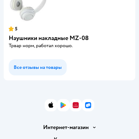
5
Наушники накладные MZ-08
Трвар норм, работал хорошо.
Все отзывы на товары
App Store
Google Play
AppGallery
RuStore
Интернет-магазин
Доставка и оплата