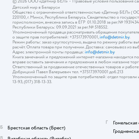
© 2026 ООО «Детмир БЕЛ»
•
Правовые условия пользования с
Детский мир в
Беларуси
Общество с ограниченной ответственностью «Детмир БЕЛ» ( ООО «
220100, г. Минск, Республика Беларусь. Свидетельство о госуд
горисполкомом, внесена запись в ЕГР 01.10.2018 за рег.№ 193143
Республики Беларусь: 09.09.2021 за рег.№ 518552.
Уполномоченный продавца рассматривать обращения покупателе
о защите прав потребителей: +375173970001,
info@detmir.by
.
Режим работы: заказ круглосуточно, выдача по режиму работы в
расчёт. Оплата товара при получении. Доставка: самовывоз из вы
Адрес электронной почты продавца:
info@detmir.by
Книга замечаний и предложений интернет-магазина находится п
вправе оставить замечания и предложения в любом магазине тор
Ответственный за продвижение отечественных товаров и работ
Добрицкий Павел Валерьевич тел. +375173970001 доб.213
Уполномоченный по защите прав потребителей: отдел торговли и у
13-93, (017) 318-13-33.
Г
Гомельская 
Б
Брестская область
(Брест)
Гродненска
В
Витебская область
(Витебск)