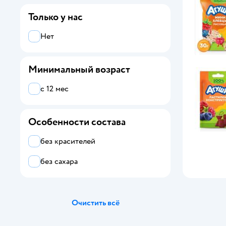
Агуша
Только у нас
BabyGo
Нет
FRESH ATELIE
Минимальный возраст
Gerber
с 12 мес
Gipopo
ФрутоНяня
Особенности состава
без красителей
без сахара
Очистить всё