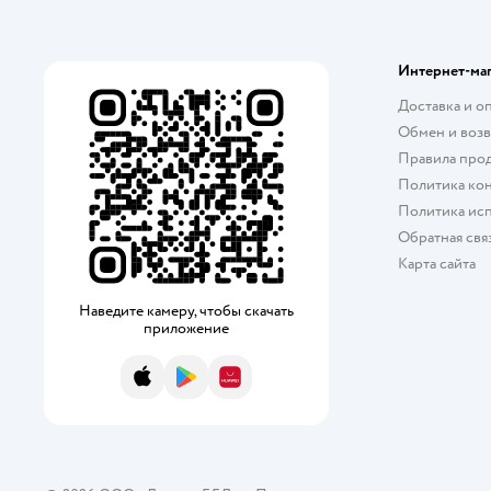
Интернет-ма
Доставка и о
Обмен и возв
Правила про
Политика ко
Политика исп
Обратная свя
Карта сайта
Наведите камеру, чтобы скачать
приложение
App Store
Google Play
AppGallery