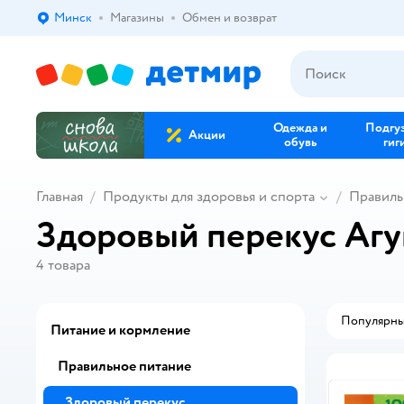
Минск
Магазины
Обмен и возврат
Выбор адреса доставки.
Одежда и
Подгу
Акции
обувь
гиг
Главная
Продукты для здоровья и спорта
Правиль
Здоровый перекус Аг
4
товара
Популярн
Питание и кормление
Правильное питание
Здоровый перекус