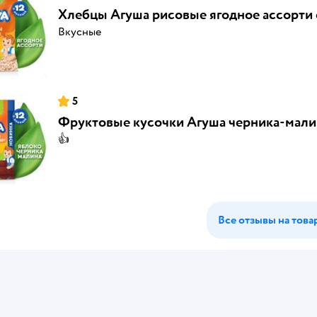
Хлебцы Агуша рисовые ягодное ассорти с
Вкусные
5
Фруктовые кусочки Агуша черника-малина
👍
Все отзывы на това