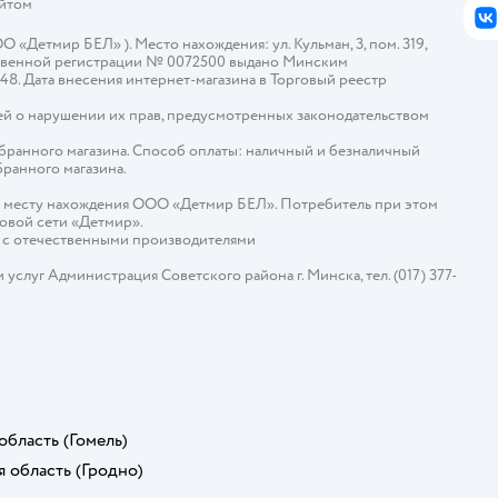
айтом
В
Детмир БЕЛ» ). Место нахождения: ул. Кульман, 3, пом. 319,
арственной регистрации № 0072500 выдано Минским
448. Дата внесения интернет-магазина в Торговый реестр
й о нарушении их прав, предусмотренных законодательством
ыбранного магазина. Способ оплаты: наличный и безналичный
бранного магазина.
о месту нахождения ООО «Детмир БЕЛ». Потребитель при этом
говой сети «Детмир».
е с отечественными производителями
слуг Администрация Советского района г. Минска, тел. (017) 377-
область
(Гомель)
я область
(Гродно)