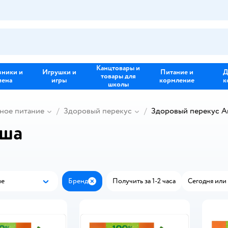
Канцтовары и
зники и
Игрушки и
Питание и
Д
товары для
иена
игры
кормление
к
школы
ное питание
Здоровый перекус
Здоровый перекус А
уша
ые
Бренд
Получить за 1-2 часа
Сегодня или 
Популярные
Закрыть