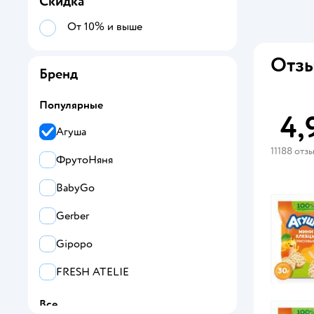
Скидка
От 10% и выше
Отзы
Бренд
Популярные
4,
Агуша
11188 отз
ФрутоНяня
BabyGo
Gerber
Gipopo
FRESH ATELIE
Все