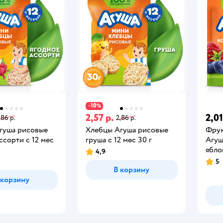
10
−
%
2,57 р.
2,01
,86 р.
2,86 р.
гуша рисовые
Хлебцы Агуша рисовые
Фрук
ссорти с 12 мес
груша с 12 мес 30 г
Агуш
яблок
4,9
5
В корзину
 корзину