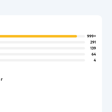
999+
291
139
64
4
 г