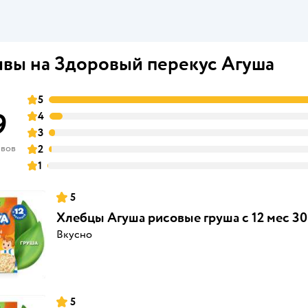
вы на Здоровый перекус Агуша
5
9
4
3
ывов
2
1
5
Хлебцы Агуша рисовые груша с 12 мес 30
Вкусно
5