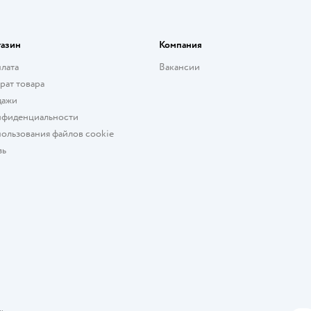
газин
Компания
плата
Вакансии
рат товара
дажи
нфиденциальности
ользования файлов cookie
зь