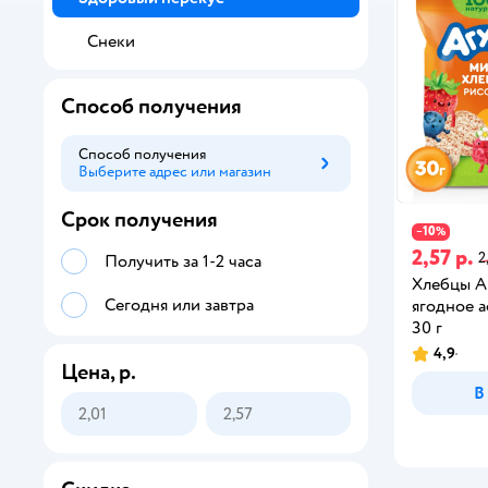
Снеки
Способ получения
Способ получения
Выберите адрес или магазин
Способ получения
Срок получения
10
−
%
2,57 р.
2
Получить за 1-2 часа
Хлебцы А
Сегодня или завтра
ягодное а
30 г
4,9
Цена, р.
В