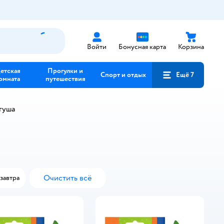
Войти
Бонусная карта
Корзина
етская
Прогулки и
Спорт и отдых
Ещё 7
омната
путешествия
гуша
Очистить всё
завтра