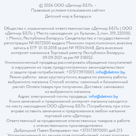
© 2026 ООО «Детмир БЕЛ»
•
Правовые условия пользования сайтом
Детский мир в
Беларуси
Общество с ограниченной ответственностью «Детмир БЕЛ» ( ООО
«Детмир БЕЛ» ). Место нахождения: ул. Кульман, 3, пом. 319, 220100,
г. Минск, Республика Беларусь. Свидетельство о государственной
регистрации № 0072500 выдано Минским горисполкомом, внесена
запись в ЕГР 01.10.2018 за рег.№ 193143448. Дата внесения
интернет-магазина в Торговый реестр Республики Беларусь:
09.09.2021 за рег.№ 518552.
Уполномоченный продавца рассматривать обращения покупателей
о нарушении их прав, предусмотренных законодательством
о защите прав потребителей: +375173970001,
info@detmir.by
.
Режим работы: заказ круглосуточно, выдача по режиму работы
выбранного магазина. Способ оплаты: наличный и безналичный
расчёт. Оплата товара при получении. Доставка: самовывоз
из выбранного магазина.
Адрес электронной почты продавца:
info@detmir.by
Книга замечаний и предложений интернет-магазина находится
по месту нахождения ООО «Детмир БЕЛ». Потребитель при этом
вправе оставить замечания и предложения в любом магазине
торговой сети «Детмир».
Ответственный за продвижение отечественных товаров и работе
с отечественными производителями
Добрицкий Павел Валерьевич тел. +375173970001 доб.213
Уполномоченный по защите прав потребителей: отдел торговли