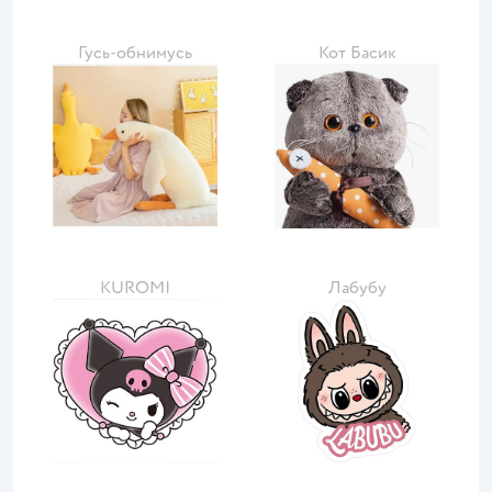
Гусь-обнимусь
Кот Басик
KUROMI
Лабубу