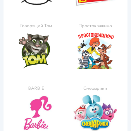
Говорящий Том
Простоквашино
BARBIE
Смешарики