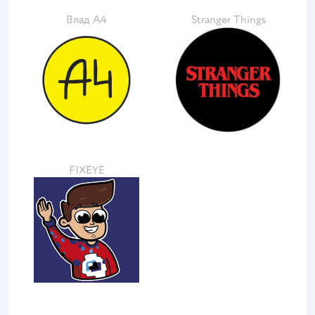
Влад А4
Stranger Things
FIXEYE