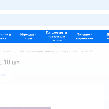
Канцтовары и
зники и
Игрушки и
Питание и
Д
товары для
иена
игры
кормление
к
школы
зрослых
Впитывающее белье для взрослых Depend
 10 шт.
ное