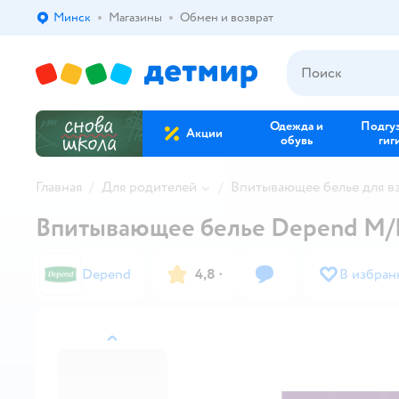
Минск
Магазины
Обмен и возврат
Выбор адреса доставки.
Одежда и
Подгу
Акции
обувь
гиг
Главная
Для родителей
Впитывающее белье для в
Впитывающее белье Depend M/L
Depend
4,8
·
В избран
назад