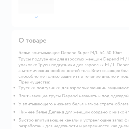
далее
О товаре
Белье впитывающее Depend Super M/L 44-50 10шт
Трусы подгузники для взрослых женщин Depend M / L (4
упаковке.Трусы подгузники для взрослых M / L Depe
анатомических особенностей тела. Впитывающее бел
способно не только защитить в течение дня, но и по
Преимущества:
Трусики подгузники для взрослых женщин защищают в
Впитывающие трусы Depend незаметны под одеждо
У впитывающего нижнего белья мягкое стретч-облег
Нижнее белье Депенд для женщин создано с низкой 
Быстро впитывающие каналы и устраняющие запах фи
разработаны для надежности и уверенности как днем,