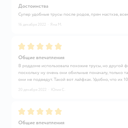
Достоинства
Супер удобные трусы после родов, прям мастхэв, вс
16 декабря 2022
·
Яна М.
Рейтинг:
5
Общие впечатления
В роддоме использовала похожие трусы, но другой ф
поскольку ну очень они обильные поначалу, только та
они не подведут. Такой вот лайфхак. Удобно, что их 10
20 декабря 2022
·
Юлия С.
Рейтинг:
5
Общие впечатления