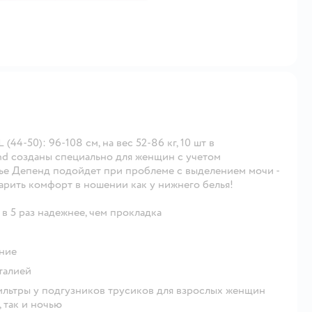
4-50): 96-108 см, на вес 52-86 кг, 10 шт в
nd созданы специально для женщин с учетом
ье Депенд подойдет при проблеме с выделением мочи -
дарить комфорт в ношении как у нижнего белья!
 5 раз надежнее, чем прокладка
й
ание
талией
льтры у подгузников трусиков для взрослых женщин
 так и ночью