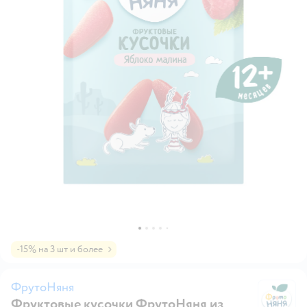
-15% на 3 шт и более
ФрутоНяня
Фруктовые кусочки ФрутоНяня из
Ф