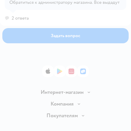
Обратиться к администратору магазина. Все выдадут
Открыть вопрос
2 ответа
Задать вопрос
App Store
Google Play
AppGallery
RuStore
Интернет-магазин
Доставка и оплата
Компания
Обмен и возврат товара
Вакансии
Покупателям
Правила продажи
Подарочные карты
Политика конфиденциальности