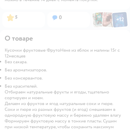
Фото по
Фото пользовател
Фото пользо
Рейтинг:
Вопросов:
5
0
+
12
Открыть га
О товаре
Кусочки фруктовые ФрутоНяня из яблок и малины 15г с
12месяцев
Без сахара.
Без ароматизаторов.
Без консервантов.
Без красителей.
Отбираем натуральные фрукты и ягоды, тщательно
сортируем и моем.
Делаем из фруктов и ягод натуральные соки и пюре.
Соки и пюре из разных фруктов (и ягод) смешиваем в
однородную фруктовую массу и бережно удаляем влагу
Формируем фруктовую массу в тонкие пласты. Сушим
при низкой температуре, чтобы сохранить максимум