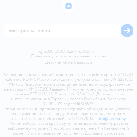
Бонусные карты
Политика использования файлов cookie
ВКонтакте
Блог
Обратная связь
Магазины сети
Карта сайта
© 2026 ООО «Детмир БЕЛ»
•
Правовые условия пользования сайтом
Детский мир в
Беларуси
Общество с ограниченной ответственностью «Детмир БЕЛ» ( ООО
«Детмир БЕЛ» ). Место нахождения: ул. Кульман, 3, пом. 319, 220100,
г. Минск, Республика Беларусь. Свидетельство о государственной
регистрации № 0072500 выдано Минским горисполкомом, внесена
запись в ЕГР 01.10.2018 за рег.№ 193143448. Дата внесения
интернет-магазина в Торговый реестр Республики Беларусь:
09.09.2021 за рег.№ 518552.
Уполномоченный продавца рассматривать обращения покупателей
о нарушении их прав, предусмотренных законодательством
о защите прав потребителей: +375173970001,
info@detmir.by
.
Режим работы: заказ круглосуточно, выдача по режиму работы
выбранного магазина. Способ оплаты: наличный и безналичный
расчёт. Оплата товара при получении. Доставка: самовывоз