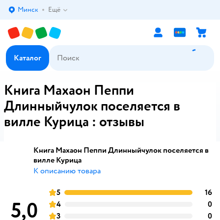
Минск
Ещё
Выбор адреса доставки.
Каталог
Книга Махаон Пеппи
Длинныйчулок поселяется в
вилле Курица : отзывы
Книга Махаон Пеппи Длинныйчулок поселяется в
вилле Курица
К описанию товара
5
16
о
оценка
5,0
4
0
о
оценка
3
0
о