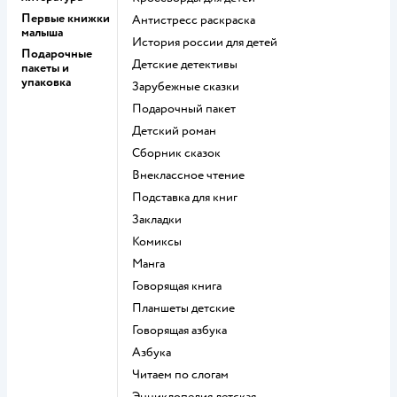
Первые книжки
антистресс раскраска
малыша
история россии для детей
Подарочные
детские детективы
пакеты и
упаковка
зарубежные сказки
подарочный пакет
детский роман
сборник сказок
внеклассное чтение
подставка для книг
закладки
комиксы
манга
говорящая книга
Планшеты детские
говорящая азбука
азбука
читаем по слогам
энциклопедия детская