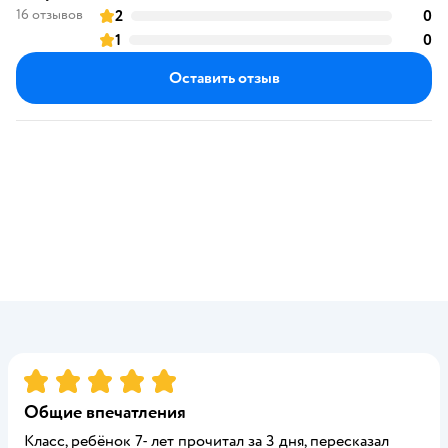
оценка
16 отзывов
2
0
о
оценка
1
0
о
оценка
Оставить отзыв
Рейтинг:
5
Общие впечатления
Класс, ребёнок 7- лет прочитал за 3 дня, пересказал