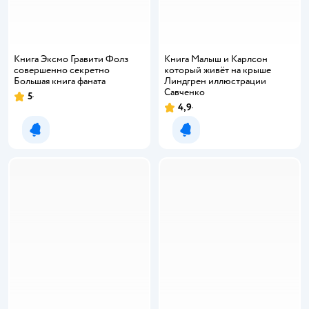
Книга Эксмо Гравити Фолз
Книга Малыш и Карлсон
совершенно секретно
который живёт на крыше
Большая книга фаната
Линдгрен иллюстрации
Савченко
5
4,9
Уведомить о появлении
Уведомить о появлении