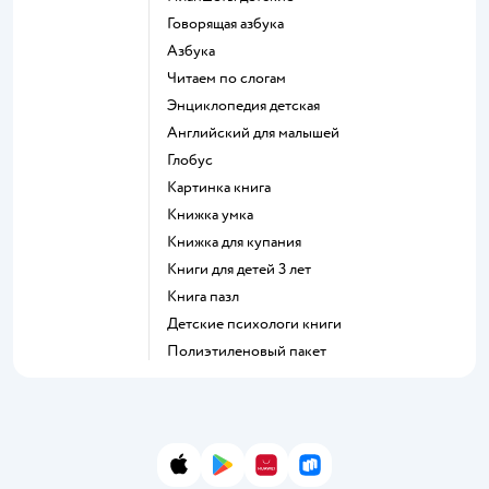
говорящая азбука
азбука
читаем по слогам
энциклопедия детская
английский для малышей
глобус
картинка книга
книжка умка
книжка для купания
книги для детей 3 лет
книга пазл
детские психологи книги
полиэтиленовый пакет
App Store
Google Play
AppGallery
RuStore