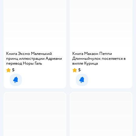
Книга Эксмо Маленький
Книга Махаон Пеппи
принц иллюстрации Адреани
Длинныйчулок поселяется в
перевод Норы Галь
вилле Курица
5
5
Уведомить о появлении
Уведомить о появлении