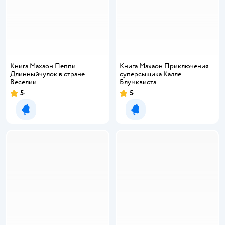
Книга Махаон Пеппи
Книга Махаон Приключения
Длинныйчулок в стране
суперсыщика Калле
Веселии
Блумквиста
5
5
Уведомить о появлении
Уведомить о появлении