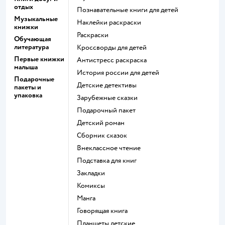
отдых
познавательные книги для детей
Музыкальные
наклейки раскраски
книжки
раскраски
Обучающая
литература
кроссворды для детей
Первые книжки
антистресс раскраска
малыша
история россии для детей
Подарочные
детские детективы
пакеты и
упаковка
зарубежные сказки
подарочный пакет
детский роман
сборник сказок
внеклассное чтение
подставка для книг
закладки
комиксы
манга
говорящая книга
Планшеты детские