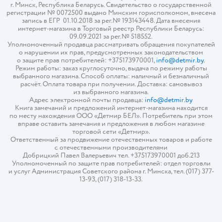
г. Минск, Республика Беларусь. Свидетельство о государственной
регистрации № 0072500 выдано Минским горисполкомом, внесена
запись в ЕГР 01.10.2018 за рег.№ 193143448. Дата внесения
интернет-магазина в Торговый реестр Республики Беларусь:
09.09.2021 за рег.№ 518552.
Уполномоченный продавца рассматривать обращения покупателей
о нарушении их прав, предусмотренных законодательством
о защите прав потребителей: +375173970001,
info@detmir.by
.
Режим работы: заказ круглосуточно, выдача по режиму работы
выбранного магазина. Способ оплаты: наличный и безналичный
расчёт. Оплата товара при получении. Доставка: самовывоз
из выбранного магазина.
Адрес электронной почты продавца:
info@detmir.by
Книга замечаний и предложений интернет-магазина находится
по месту нахождения ООО «Детмир БЕЛ». Потребитель при этом
вправе оставить замечания и предложения в любом магазине
торговой сети «Детмир».
Ответственный за продвижение отечественных товаров и работе
с отечественными производителями
Добрицкий Павел Валерьевич тел. +375173970001 доб.213
Уполномоченный по защите прав потребителей: отдел торговли
и услуг Администрация Советского района г. Минска, тел. (017) 377-
13-93, (017) 318-13-33.