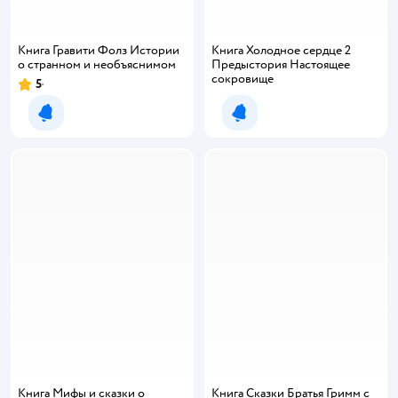
Книга Гравити Фолз Истории
Книга Холодное сердце 2
о странном и необъяснимом
Предыстория Настоящее
сокровище
5
Уведомить о появлении
Уведомить о появлении
Книга Мифы и сказки о
Книга Сказки Братья Гримм с