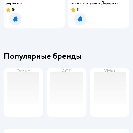
деревьях
иллюстрациями Дударенко
5
5
Уведомить о появлении
Уведомить о появлении
Популярные бренды
Эксмо
АСТ
УМка