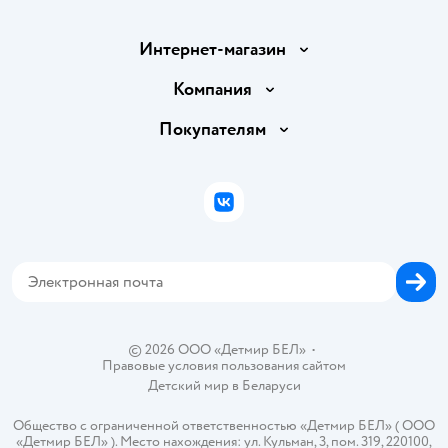
Интернет-магазин
Доставка и оплата
Компания
Обмен и возврат товара
Вакансии
Покупателям
Правила продажи
Подарочные карты
Политика конфиденциальности
Бонусные карты
Политика использования файлов cookie
ВКонтакте
Блог
Обратная связь
Магазины сети
Карта сайта
© 2026 ООО «Детмир БЕЛ»
•
Правовые условия пользования сайтом
Детский мир в
Беларуси
Общество с ограниченной ответственностью «Детмир БЕЛ» ( ООО
«Детмир БЕЛ» ). Место нахождения: ул. Кульман, 3, пом. 319, 220100,