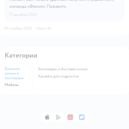
команда «Феникс Презент»
17 декабря 2025
04 ноября 2025
·
Олеся И.
Категории
Бытовая
Хозтовары и бытовая химия
химия и
Кровать для подростка
хозтовары
Мебель
App Store
Google Play
AppGallery
RuStore