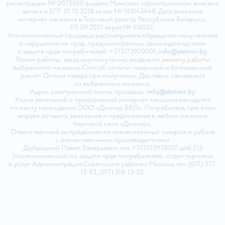
регистрации № 0072500 выдано Минским горисполкомом, внесена
запись в ЕГР 01.10.2018 за рег.№ 193143448. Дата внесения
интернет-магазина в Торговый реестр Республики Беларусь:
09.09.2021 за рег.№ 518552.
Уполномоченный продавца рассматривать обращения покупателей
о нарушении их прав, предусмотренных законодательством
о защите прав потребителей: +375173970001,
info@detmir.by
.
Режим работы: заказ круглосуточно, выдача по режиму работы
выбранного магазина. Способ оплаты: наличный и безналичный
расчёт. Оплата товара при получении. Доставка: самовывоз
из выбранного магазина.
Адрес электронной почты продавца:
info@detmir.by
Книга замечаний и предложений интернет-магазина находится
по месту нахождения ООО «Детмир БЕЛ». Потребитель при этом
вправе оставить замечания и предложения в любом магазине
торговой сети «Детмир».
Ответственный за продвижение отечественных товаров и работе
с отечественными производителями
Добрицкий Павел Валерьевич тел. +375173970001 доб.213
Уполномоченный по защите прав потребителей: отдел торговли
и услуг Администрация Советского района г. Минска, тел. (017) 377-
13-93, (017) 318-13-33.