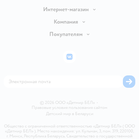
Интернет-магазин
Доставка и оплата
Компания
Обмен и возврат товара
Вакансии
Покупателям
Правила продажи
Подарочные карты
Политика конфиденциальности
Бонусные карты
Политика использования файлов cookie
ВКонтакте
Блог
Обратная связь
Магазины сети
Карта сайта
© 2026 ООО «Детмир БЕЛ»
•
Правовые условия пользования сайтом
Детский мир в
Беларуси
Общество с ограниченной ответственностью «Детмир БЕЛ» ( ООО
«Детмир БЕЛ» ). Место нахождения: ул. Кульман, 3, пом. 319, 220100,
г. Минск, Республика Беларусь. Свидетельство о государственной