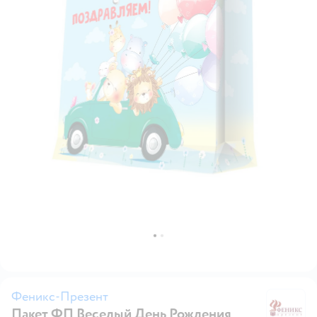
Феникс-Презент
Пакет ФП Веселый День Рождения
Ф