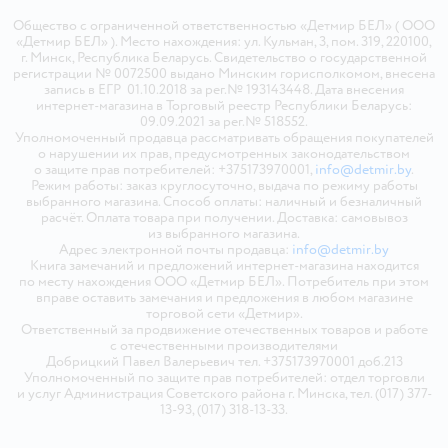
Общество с ограниченной ответственностью «Детмир БЕЛ» ( ООО
«Детмир БЕЛ» ). Место нахождения: ул. Кульман, 3, пом. 319, 220100,
г. Минск, Республика Беларусь. Свидетельство о государственной
регистрации № 0072500 выдано Минским горисполкомом, внесена
запись в ЕГР 01.10.2018 за рег.№ 193143448. Дата внесения
интернет-магазина в Торговый реестр Республики Беларусь:
09.09.2021 за рег.№ 518552.
Уполномоченный продавца рассматривать обращения покупателей
о нарушении их прав, предусмотренных законодательством
о защите прав потребителей: +375173970001,
info@detmir.by
.
Режим работы: заказ круглосуточно, выдача по режиму работы
выбранного магазина. Способ оплаты: наличный и безналичный
расчёт. Оплата товара при получении. Доставка: самовывоз
из выбранного магазина.
Адрес электронной почты продавца:
info@detmir.by
Книга замечаний и предложений интернет-магазина находится
по месту нахождения ООО «Детмир БЕЛ». Потребитель при этом
вправе оставить замечания и предложения в любом магазине
торговой сети «Детмир».
Ответственный за продвижение отечественных товаров и работе
с отечественными производителями
Добрицкий Павел Валерьевич тел. +375173970001 доб.213
Уполномоченный по защите прав потребителей: отдел торговли
и услуг Администрация Советского района г. Минска, тел. (017) 377-
13-93, (017) 318-13-33.