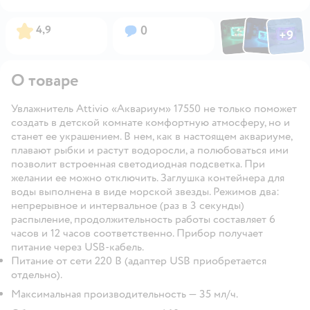
Фото по
Фото пользовател
Фото пользо
Рейтинг:
Вопросов:
4,9
0
+
9
Открыть га
О товаре
Увлажнитель Attivio «Аквариум» 17550 не только поможет
создать в детской комнате комфортную атмосферу, но и
станет ее украшением. В нем, как в настоящем аквариуме,
плавают рыбки и растут водоросли, а полюбоваться ими
позволит встроенная светодиодная подсветка. При
желании ее можно отключить. Заглушка контейнера для
воды выполнена в виде морской звезды. Режимов два:
непрерывное и интервальное (раз в 3 секунды)
распыление, продолжительность работы составляет 6
часов и 12 часов соответственно. Прибор получает
питание через USB-кабель.
Питание от сети 220 В (адаптер USB приобретается
отдельно).
Максимальная производительность — 35 мл/ч.