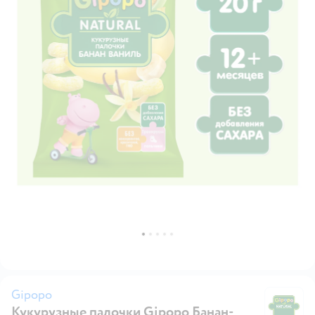
Gipopo
Кукурузные палочки Gipopo Банан-
G