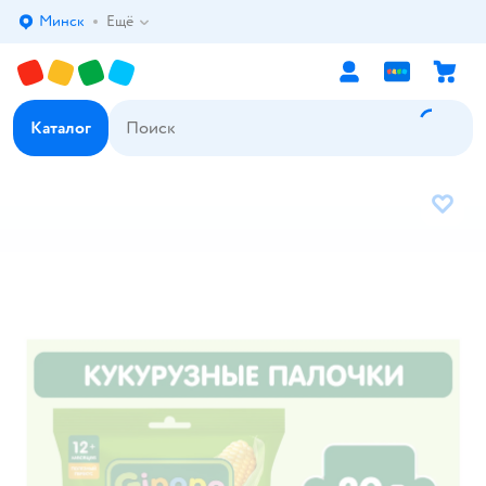
Минск
Ещё
Выбор адреса доставки.
Каталог
В избр