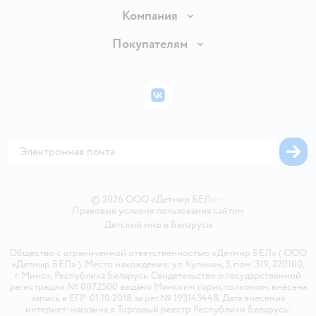
Доставка и оплата
Компания
Обмен и возврат товара
Вакансии
Покупателям
Правила продажи
Подарочные карты
Политика конфиденциальности
Бонусные карты
Политика использования файлов cookie
ВКонтакте
Блог
Обратная связь
Магазины сети
Карта сайта
© 2026 ООО «Детмир БЕЛ»
•
Правовые условия пользования сайтом
Детский мир в
Беларуси
Общество с ограниченной ответственностью «Детмир БЕЛ» ( ООО
«Детмир БЕЛ» ). Место нахождения: ул. Кульман, 3, пом. 319, 220100,
г. Минск, Республика Беларусь. Свидетельство о государственной
регистрации № 0072500 выдано Минским горисполкомом, внесена
запись в ЕГР 01.10.2018 за рег.№ 193143448. Дата внесения
интернет-магазина в Торговый реестр Республики Беларусь: