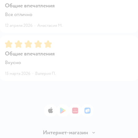
Общие впечатления
Все отлично
12 апреля 2026
·
Анастасия М.
Рейтинг:
5
Общие впечатления
Вкусно
15 марта 2026
·
Валерия П.
App Store
Google Play
AppGallery
RuStore
Интернет-магазин