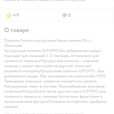
Рейтинг:
Вопросов:
4,9
0
О товаре
Палочки Гипопо кукурузные банан-ваниль 20г с
12месяцев
Кукурузные палочки GIPOPO без добавления сахара -
подходят для малышей с 12 месяцев, оптимально для
полезного перекуса!Кукурузные палочки – знакомят
малыша с новой текстурой продуктов, помогают
развивать моторикуКукурузные палочки GIPOPO:- Без
добавления сахара- Без консервантов, красителей, ГМО-
Тренируем пальчики: развитие пинцетного захвата-
Натуральные злаки в составе- Разнообразные вкусовые
сочетанияПопробуйте также другие снеки GIPOPO для
полезного перекуса: печенье, батончики, фруктовые и
мультизлаковые фигурки!Создано экспертами, одобрено
мамами.
Цены в интернет-магазине могут отличаться