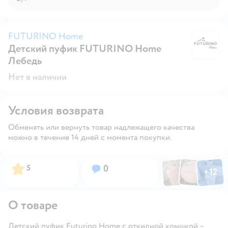
FUTURINO Home
Детский пуфик FUTURINO Home
F
Лебедь
Нет в наличии
Условия возврата
Обменять или вернуть товар надлежащего качества
можно в течение 14 дней с момента покупки.
Фото по
Фото пользовател
Фото пользо
Рейтинг:
Вопросов:
5
0
+
12
Открыть га
О товаре
Детский пуфик Futurino Home с откидной крышкой –