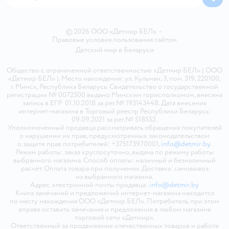
© 2026 ООО «Детмир БЕЛ»
•
Правовые условия пользования сайтом
Детский мир в
Беларуси
Общество с ограниченной ответственностью «Детмир БЕЛ» ( ООО
«Детмир БЕЛ» ). Место нахождения: ул. Кульман, 3, пом. 319, 220100,
г. Минск, Республика Беларусь. Свидетельство о государственной
регистрации № 0072500 выдано Минским горисполкомом, внесена
запись в ЕГР 01.10.2018 за рег.№ 193143448. Дата внесения
интернет-магазина в Торговый реестр Республики Беларусь:
09.09.2021 за рег.№ 518552.
Уполномоченный продавца рассматривать обращения покупателей
о нарушении их прав, предусмотренных законодательством
о защите прав потребителей: +375173970001,
info@detmir.by
.
Режим работы: заказ круглосуточно, выдача по режиму работы
выбранного магазина. Способ оплаты: наличный и безналичный
расчёт. Оплата товара при получении. Доставка: самовывоз
из выбранного магазина.
Адрес электронной почты продавца:
info@detmir.by
Книга замечаний и предложений интернет-магазина находится
по месту нахождения ООО «Детмир БЕЛ». Потребитель при этом
вправе оставить замечания и предложения в любом магазине
торговой сети «Детмир».
Ответственный за продвижение отечественных товаров и работе