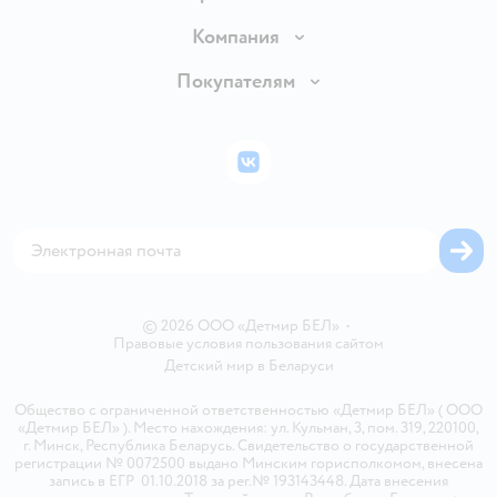
Доставка и оплата
Компания
Обмен и возврат товара
Вакансии
Покупателям
Правила продажи
Подарочные карты
Политика конфиденциальности
Бонусные карты
Политика использования файлов cookie
ВКонтакте
Блог
Обратная связь
Магазины сети
Карта сайта
© 2026 ООО «Детмир БЕЛ»
•
Правовые условия пользования сайтом
Детский мир в
Беларуси
Общество с ограниченной ответственностью «Детмир БЕЛ» ( ООО
«Детмир БЕЛ» ). Место нахождения: ул. Кульман, 3, пом. 319, 220100,
г. Минск, Республика Беларусь. Свидетельство о государственной
регистрации № 0072500 выдано Минским горисполкомом, внесена
запись в ЕГР 01.10.2018 за рег.№ 193143448. Дата внесения