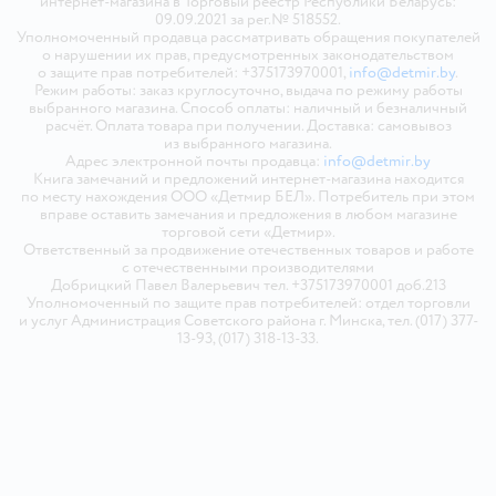
интернет-магазина в Торговый реестр Республики Беларусь:
09.09.2021 за рег.№ 518552.
Уполномоченный продавца рассматривать обращения покупателей
о нарушении их прав, предусмотренных законодательством
о защите прав потребителей: +375173970001,
info@detmir.by
.
Режим работы: заказ круглосуточно, выдача по режиму работы
выбранного магазина. Способ оплаты: наличный и безналичный
расчёт. Оплата товара при получении. Доставка: самовывоз
из выбранного магазина.
Адрес электронной почты продавца:
info@detmir.by
Книга замечаний и предложений интернет-магазина находится
по месту нахождения ООО «Детмир БЕЛ». Потребитель при этом
вправе оставить замечания и предложения в любом магазине
торговой сети «Детмир».
Ответственный за продвижение отечественных товаров и работе
с отечественными производителями
Добрицкий Павел Валерьевич тел. +375173970001 доб.213
Уполномоченный по защите прав потребителей: отдел торговли
и услуг Администрация Советского района г. Минска, тел. (017) 377-
13-93, (017) 318-13-33.