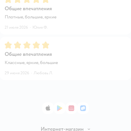
Общие впечатления
Плотные, большие, яркие
21 июля 2026
·
Юлия Ф.
Рейтинг:
5
Общие впечатления
Классные, яркие, большие
29 июня 2026
·
Любовь Л.
App Store
Google Play
AppGallery
RuStore
Интернет-магазин