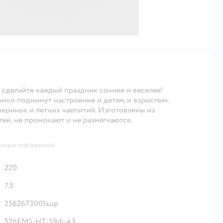
сделайте каждый праздник сочнее и веселее!
чики поднимут настроение и детям, и взрослым.
черинок и летних чаепитий. Изготовлены из
ей, не промокают и не размягчаются.
чных магазинов.
220
7.5
2562673001sup
S26FM5-HT-59di-43