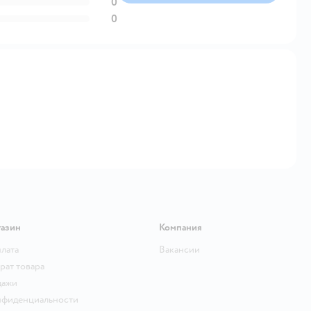
0
0
газин
Компания
плата
Вакансии
рат товара
дажи
нфиденциальности