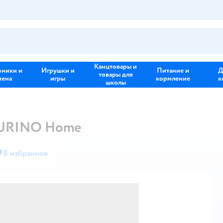
Канцтовары и
зники и
Игрушки и
Питание и
Д
товары для
иена
игры
кормление
к
школы
TURINO Home
В избранное