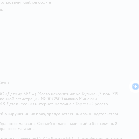
ользования файлов cookie
зь
айтом
В
Детмир БЕЛ» ). Место нахождения: ул. Кульман, 3, пом. 319,
арственной регистрации № 0072500 выдано Минским
448. Дата внесения интернет-магазина в Торговый реестр
й о нарушении их прав, предусмотренных законодательством
ыбранного магазина. Способ оплаты: наличный и безналичный
бранного магазина.
о месту нахождения ООО «Детмир БЕЛ». Потребитель при этом