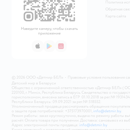
Политика исп
Обратная свя
Карта сайта
Наведите камеру, чтобы скачать
приложение
App Store
Google Play
AppGallery
© 2026 ООО «Детмир БЕЛ»
•
Правовые условия пользования с
Детский мир в
Беларуси
Общество с ограниченной ответственностью «Детмир БЕЛ» ( ООО «
220100, г. Минск, Республика Беларусь. Свидетельство о госуд
горисполкомом, внесена запись в ЕГР 01.10.2018 за рег.№ 193143
Республики Беларусь: 09.09.2021 за рег.№ 518552.
Уполномоченный продавца рассматривать обращения покупателе
о защите прав потребителей: +375173970001,
info@detmir.by
.
Режим работы: заказ круглосуточно, выдача по режиму работы в
расчёт. Оплата товара при получении. Доставка: самовывоз из вы
Адрес электронной почты продавца:
info@detmir.by
Книга замечаний и предложений интернет-магазина находится п