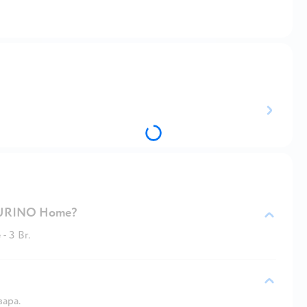
TURINO Home?
 3 Br.
вара.