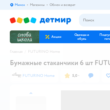
Минск
Магазины
Обмен и возврат
Выбор адреса доставки.
Одежда и
Подгу
Акции
обувь
гиг
Главная
FUTURINO Home
Бумажные стаканчики 6 шт FU
FUTURINO Home
5,0
·
назад