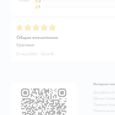
1 отзыв
2
1
Рейтинг:
5
Общие впечатления
Красивые
21 июля 2026
·
Юлия Ф.
Интернет-ма
Доставка и о
Обмен и возв
Правила про
Политика ко