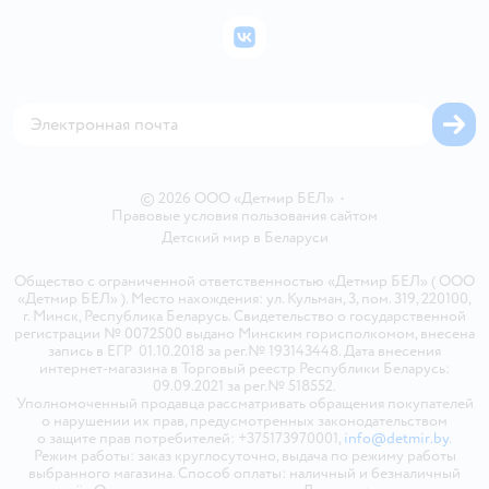
Политика конфиденциальности
Бонусные карты
Политика использования файлов cookie
ВКонтакте
Блог
Обратная связь
Магазины сети
Карта сайта
© 2026 ООО «Детмир БЕЛ»
•
Правовые условия пользования сайтом
Детский мир в
Беларуси
Общество с ограниченной ответственностью «Детмир БЕЛ» ( ООО
«Детмир БЕЛ» ). Место нахождения: ул. Кульман, 3, пом. 319, 220100,
г. Минск, Республика Беларусь. Свидетельство о государственной
регистрации № 0072500 выдано Минским горисполкомом, внесена
запись в ЕГР 01.10.2018 за рег.№ 193143448. Дата внесения
интернет-магазина в Торговый реестр Республики Беларусь:
09.09.2021 за рег.№ 518552.
Уполномоченный продавца рассматривать обращения покупателей
о нарушении их прав, предусмотренных законодательством
о защите прав потребителей: +375173970001,
info@detmir.by
.
Режим работы: заказ круглосуточно, выдача по режиму работы
выбранного магазина. Способ оплаты: наличный и безналичный