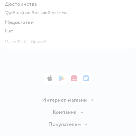
Достоинства
Удобный не большой размео
Недостатки
Нет
16 мая 2026
·
Ирина В.
App Store
Google Play
AppGallery
RuStore
Интернет-магазин
Доставка и оплата
Компания
Обмен и возврат товара
Вакансии
Покупателям
Правила продажи
Подарочные карты