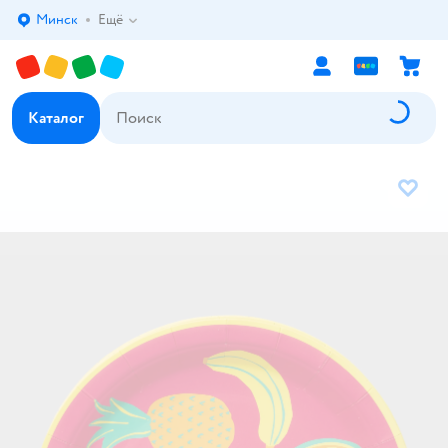
Минск
Ещё
Выбор адреса доставки.
Каталог
В избр