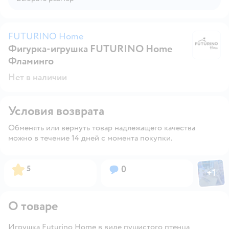
FUTURINO Home
Фигурка-игрушка FUTURINO Home
F
Фламинго
Нет в наличии
Условия возврата
Обменять или вернуть товар надлежащего качества
можно в течение 14 дней с момента покупки.
Фото пол
Рейтинг:
Вопросов:
5
0
+
1
Откры
О товаре
Игрушка Futurino Home в виде пушистого птенца