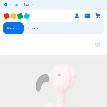
Минск
Ещё
Выбор адреса доставки.
Каталог
В избр