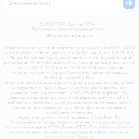
© 2026 ООО «Детмир БЕЛ»
•
Правовые условия пользования сайтом
Детский мир в
Беларуси
Общество с ограниченной ответственностью «Детмир БЕЛ» ( ООО
«Детмир БЕЛ» ). Место нахождения: ул. Кульман, 3, пом. 319, 220100,
г. Минск, Республика Беларусь. Свидетельство о государственной
регистрации № 0072500 выдано Минским горисполкомом, внесена
запись в ЕГР 01.10.2018 за рег.№ 193143448. Дата внесения
интернет-магазина в Торговый реестр Республики Беларусь:
09.09.2021 за рег.№ 518552.
Уполномоченный продавца рассматривать обращения покупателей
о нарушении их прав, предусмотренных законодательством
о защите прав потребителей: +375173970001,
info@detmir.by
.
Режим работы: заказ круглосуточно, выдача по режиму работы
выбранного магазина. Способ оплаты: наличный и безналичный
расчёт. Оплата товара при получении. Доставка: самовывоз
из выбранного магазина.
Адрес электронной почты продавца:
info@detmir.by
Книга замечаний и предложений интернет-магазина находится
по месту нахождения ООО «Детмир БЕЛ». Потребитель при этом
вправе оставить замечания и предложения в любом магазине
торговой сети «Детмир».