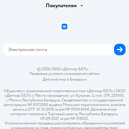
Обмен и возврат товара
Вакансии
Покупателям
Правила продажи
Подарочные карты
Политика конфиденциальности
Бонусные карты
Политика использования файлов cookie
ВКонтакте
Блог
Обратная связь
Магазины сети
Карта сайта
© 2026 ООО «Детмир БЕЛ»
•
Правовые условия пользования сайтом
Детский мир в
Беларуси
Общество с ограниченной ответственностью «Детмир БЕЛ» ( ООО
«Детмир БЕЛ» ). Место нахождения: ул. Кульман, 3, пом. 319, 220100,
г. Минск, Республика Беларусь. Свидетельство о государственной
регистрации № 0072500 выдано Минским горисполкомом, внесена
запись в ЕГР 01.10.2018 за рег.№ 193143448. Дата внесения
интернет-магазина в Торговый реестр Республики Беларусь:
09.09.2021 за рег.№ 518552.
Уполномоченный продавца рассматривать обращения покупателей
о нарушении их прав, предусмотренных законодательством