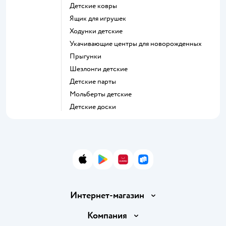
Детские ковры
Ящик для игрушек
Ходунки детские
Укачивающие центры для новорожденных
Прыгунки
Шезлонги детские
Детские парты
Мольберты детские
Детские доски
App Store
Google Play
AppGallery
RuStore
Интернет-магазин
Доставка и оплата
Компания