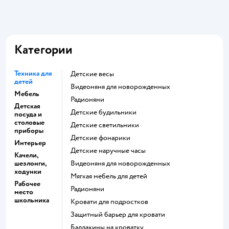
Категории
Техника для
Детские весы
детей
Видеоняня для новорожденных
Мебель
Радионяни
Детская
Детские будильники
посуда и
столовые
Детские светильники
приборы
Детские фонарики
Интерьер
Детские наручные часы
Качели,
шезлонги,
Видеоняня для новорожденных
ходунки
Мягкая мебель для детей
Рабочее
Радионяни
место
школьника
Кровати для подростков
Защитный барьер для кровати
Балдахины на кроватку