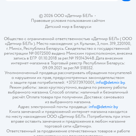
© 2026 ООО «Детмир БЕЛ»
•
Правовые условия пользования сайтом
Детский мир в
Беларуси
Общество с ограниченной ответственностью «Детмир БЕЛ» ( ООО
«Детмир БЕЛ» ). Место нахождения: ул. Кульман, 3, пом. 319, 220100,
г. Минск, Республика Беларусь. Свидетельство о государственной
регистрации № 0072500 выдано Минским горисполкомом, внесена
запись в ЕГР 01.10.2018 за рег.№ 193143448. Дата внесения
интернет-магазина в Торговый реестр Республики Беларусь:
09.09.2021 за рег.№ 518552.
Уполномоченный продавца рассматривать обращения покупателей
о нарушении их прав, предусмотренных законодательством
о защите прав потребителей: +375173970001,
info@detmir.by
.
Режим работы: заказ круглосуточно, выдача по режиму работы
выбранного магазина. Способ оплаты: наличный и безналичный
расчёт. Оплата товара при получении. Доставка: самовывоз
из выбранного магазина.
Адрес электронной почты продавца:
info@detmir.by
Книга замечаний и предложений интернет-магазина находится
по месту нахождения ООО «Детмир БЕЛ». Потребитель при этом
вправе оставить замечания и предложения в любом магазине
торговой сети «Детмир».
Ответственный за продвижение отечественных товаров и работе
с отечественными производителями