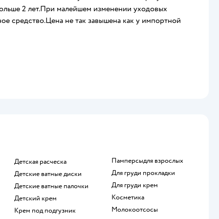
больше 2 лет.При малейшем изменении уходовых
ное средство.Цена не так завышена как у импортной
памперсыдля взрослых
детская расческа
для груди прокладки
детские ватные диски
для груди крем
детские ватные палочки
косметика
детский крем
Молокоотсосы
крем под подгузник