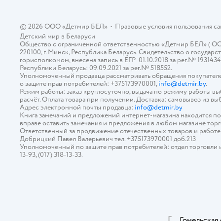
© 2026 ООО «Детмир БЕЛ»
•
Правовые условия пользования с
Детский мир в
Беларуси
Общество с ограниченной ответственностью «Детмир БЕЛ» ( ООО «
220100, г. Минск, Республика Беларусь. Свидетельство о госуд
горисполкомом, внесена запись в ЕГР 01.10.2018 за рег.№ 193143
Республики Беларусь: 09.09.2021 за рег.№ 518552.
Уполномоченный продавца рассматривать обращения покупателе
о защите прав потребителей: +375173970001,
info@detmir.by
.
Режим работы: заказ круглосуточно, выдача по режиму работы в
расчёт. Оплата товара при получении. Доставка: самовывоз из вы
Адрес электронной почты продавца:
info@detmir.by
Книга замечаний и предложений интернет-магазина находится п
вправе оставить замечания и предложения в любом магазине тор
Ответственный за продвижение отечественных товаров и работ
Добрицкий Павел Валерьевич тел. +375173970001 доб.213
Уполномоченный по защите прав потребителей: отдел торговли и у
13-93, (017) 318-13-33.
Г
Гомельская 