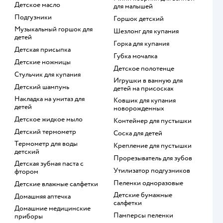
детское масло
для малышей
подгузники
горшок детский
музыкальный горшок для
шезлонг для купания
детей
горка для купания
детская присыпка
губка мочалка
детские ножницы
детское полотенце
стульчик для купания
игрушки в ванную для
детский шампунь
детей на присосках
накладка на унитаз для
ковшик для купания
детей
новорожденных
детское жидкое мыло
контейнер для пустышки
детский термометр
соска для детей
термометр для воды
крепление для пустышки
детский
прорезыватель для зубов
детская зубная паста с
утилизатор подгузников
фтором
пеленки одноразовые
детские влажные салфетки
детские бумажные
домашняя аптечка
салфетки
домашние медицинские
памперсы пеленки
приборы