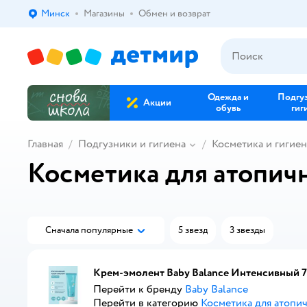
Минск
Магазины
Обмен и возврат
Выбор адреса доставки.
Одежда и
Подгу
Акции
обувь
гиг
Главная
Подгузники и гигиена
Косметика и гигиен
Косметика для атопич
Сначала популярные
5 звезд
3 звезды
Крем-эмолент Baby Balance Интенсивный 7
Перейти к бренду
Baby Balance
Перейти в категорию
Косметика для атопи