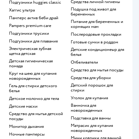
средства личной гигиены
подгузники huggies classic
подушка под живот для
хаггис ультра
беременных
памперс актив беби драй
питание для беременных и
pampers premium care
кормящих мам
подгузники трусики
послеродовые прокладки
подгузники для плавания
готовые сумки в роддом
электрическая зубная
детские кондиционеыр для
щетка детская
белья
детская гигиеническая
отбеливатели
помада
средство для мытья посуды
круг на шею для купания
средства для уборки
новорожденных
детский порошок для
гель для стирки детского
стирки
белья
уголок для купания
детское молочко для тела
ванночка для
детские маски
новорожденных
средство для мытья детской
подставка для ванны
посуды
матрасик для купания
монитор дыхания
новорожденных
ночные памперсы
мини коврики для ванной