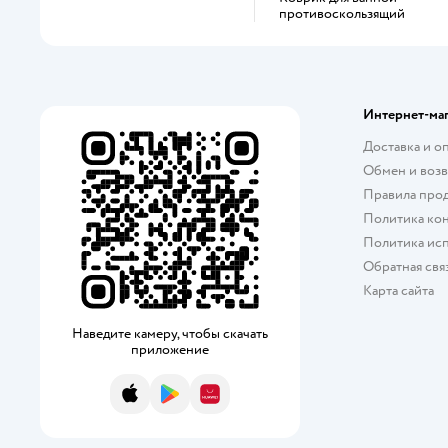
противоскользящий
Интернет-ма
Доставка и о
Обмен и возв
Правила про
Политика ко
Политика исп
Обратная свя
Карта сайта
Наведите камеру, чтобы скачать
приложение
App Store
Google Play
AppGallery