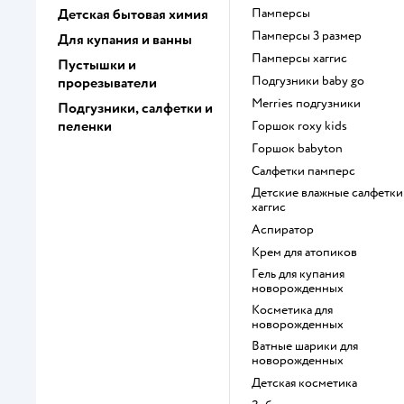
Детская бытовая химия
памперсы
памперсы 3 размер
Для купания и ванны
памперсы хаггис
Пустышки и
подгузники baby go
прорезыватели
merries подгузники
Подгузники, салфетки и
пеленки
горшок roxy kids
горшок babyton
салфетки памперс
детские влажные салфетки
хаггис
аспиратор
крем для атопиков
гель для купания
новорожденных
косметика для
новорожденных
ватные шарики для
новорожденных
детская косметика