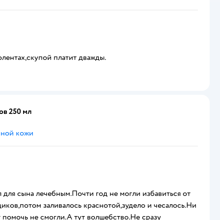
лентах,скупой платит дважды.
ов 250 мл
чной кожи
я для сына лечебным.Почти год не могли избавиться от
иков,потом заливалось краснотой,зудело и чесалось.Ни
помочь не смогли.А тут волшебство.Не сразу