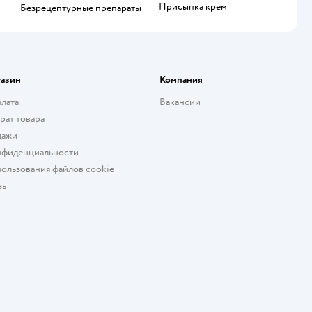
присыпка крем
безрецептурные препараты
газин
Компания
плата
Вакансии
рат товара
дажи
нфиденциальности
ользования файлов cookie
зь