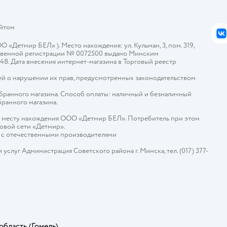
айтом
В
Детмир БЕЛ» ). Место нахождения: ул. Кульман, 3, пом. 319,
арственной регистрации № 0072500 выдано Минским
448. Дата внесения интернет-магазина в Торговый реестр
й о нарушении их прав, предусмотренных законодательством
ыбранного магазина. Способ оплаты: наличный и безналичный
бранного магазина.
о месту нахождения ООО «Детмир БЕЛ». Потребитель при этом
говой сети «Детмир».
е с отечественными производителями
слуг Администрация Советского района г. Минска, тел. (017) 377-
область
(Гомель)