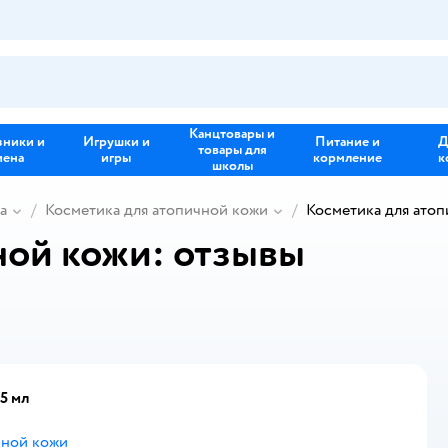
Канцтовары и
зники и
Игрушки и
Питание и
Д
товары для
иена
игры
кормление
к
школы
а
Косметика для атопичной кожи
Косметика для атоп
ной кожи: отзывы
5 мл
чной кожи