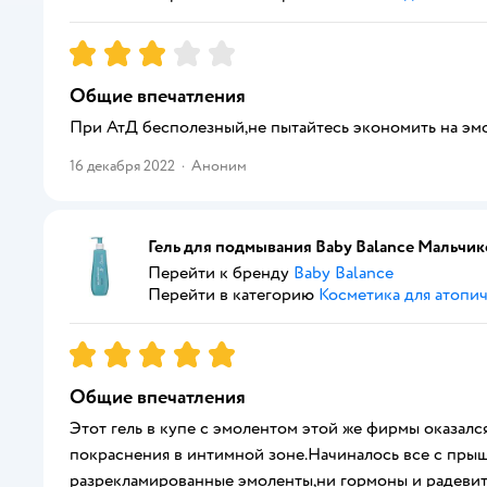
Рейтинг:
3
Общие впечатления
При АтД бесполезный,не пытайтесь экономить на эмо
16 декабря 2022
·
Аноним
Гель для подмывания Baby Balance Мальчик
Перейти к бренду
Baby Balance
Перейти в категорию
Косметика для атопи
Рейтинг:
5
Общие впечатления
Этот гель в купе с эмолентом этой же фирмы оказалс
покраснения в интимной зоне.Начиналось все с прыщ
разрекламированные эмоленты,ни гормоны и радевит 