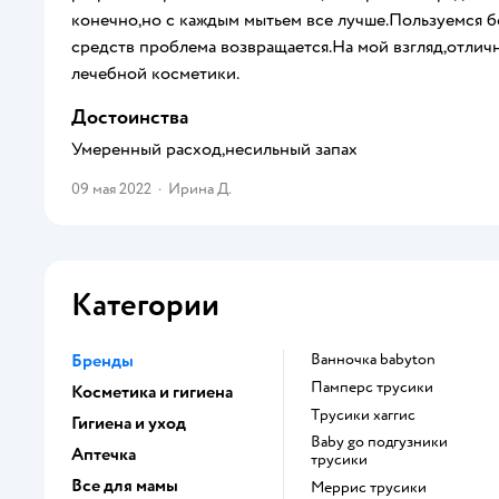
конечно,но с каждым мытьем все лучше.Пользуемся 
средств проблема возвращается.На мой взгляд,отлич
лечебной косметики.
Достоинства
Умеренный расход,несильный запах
09 мая 2022
·
Ирина Д.
Категории
Бренды
ванночка babyton
памперс трусики
Косметика и гигиена
трусики хаггис
Гигиена и уход
baby go подгузники
Аптечка
трусики
Все для мамы
меррис трусики