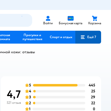
Войти
Бонусная карта
Корзина
етская
Прогулки и
Спорт и отдых
Ещё 7
омната
путешествия
ичной кожи: отзывы
5
445
отзыв
оценка
4,7
4
25
отзыв
оценка
3
29
отзыв
оценка
521 отзыв
2
22
отзыв
оценка
1
0
отзыв