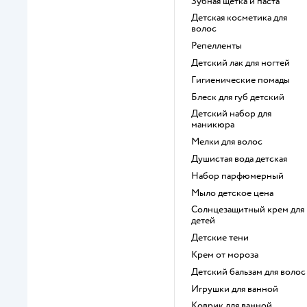
зубная щетка и паста
детская косметика для
волос
репелленты
детский лак для ногтей
гигиенические помады
блеск для губ детский
детский набор для
маникюра
мелки для волос
душистая вода детская
набор парфюмерный
мыло детское цена
солнцезащитный крем для
детей
детские тени
крем от мороза
детский бальзам для волос
игрушки для ванной
коврик для ванной