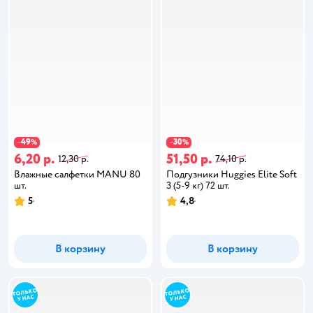
49
30
−
%
−
%
6,20 р.
51,50 р.
12,30 р.
74,10 р.
Влажные салфетки MANU 80
Подгузники Huggies Elite Soft
шт.
3 (5-9 кг) 72 шт.
5
4,8
В корзину
В корзину