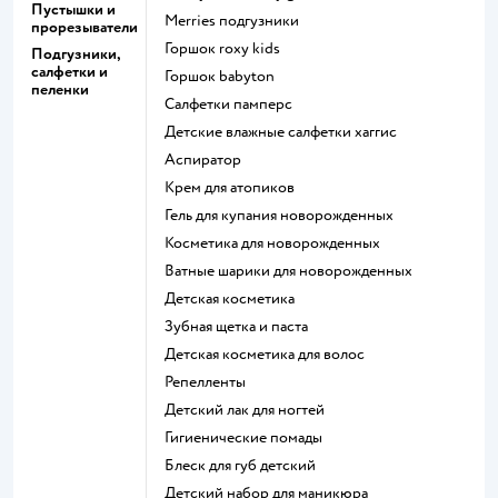
Пустышки и
merries подгузники
прорезыватели
горшок roxy kids
Подгузники,
салфетки и
горшок babyton
пеленки
салфетки памперс
детские влажные салфетки хаггис
аспиратор
крем для атопиков
гель для купания новорожденных
косметика для новорожденных
ватные шарики для новорожденных
детская косметика
зубная щетка и паста
детская косметика для волос
репелленты
детский лак для ногтей
гигиенические помады
блеск для губ детский
детский набор для маникюра