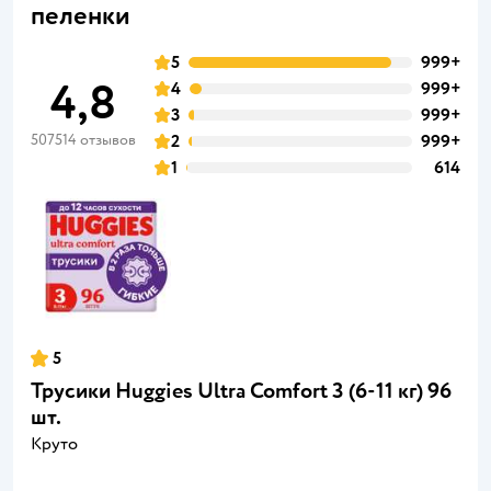
пеленки
5
999+
4,8
4
999+
3
999+
507514 отзывов
2
999+
1
614
5
Трусики Huggies Ultra Comfort 3 (6-11 кг) 96
шт.
Круто