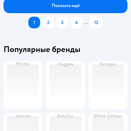
Показать ещё
1
2
3
4
...
12
Популярные бренды
MANU
Huggies
Pampers
Joonies
BabyGo
White Edition