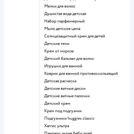
мелки для волос
душистая вода детская
набор парфюмерный
мыло детское цена
солнцезащитный крем для детей
детские тени
крем от мороза
детский бальзам для волос
игрушки для ванной
коврик для ванной противоскользящий
детская расческа
детские ватные диски
детские ватные палочки
детский крем
крем под подгузник
подгузники huggies classic
хаггис ультра
памперс актив беби драй