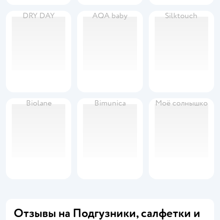
DRY DAY
AQA baby
Silktouch
Biolane
Bimunica
Моё солнышко
Отзывы на Подгузники, салфетки и