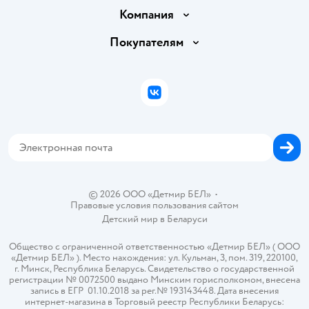
Доставка и оплата
Компания
Обмен и возврат товара
Вакансии
Покупателям
Правила продажи
Подарочные карты
Политика конфиденциальности
Бонусные карты
Политика использования файлов cookie
ВКонтакте
Блог
Обратная связь
Магазины сети
Карта сайта
© 2026 ООО «Детмир БЕЛ»
•
Правовые условия пользования сайтом
Детский мир в
Беларуси
Общество с ограниченной ответственностью «Детмир БЕЛ» ( ООО
«Детмир БЕЛ» ). Место нахождения: ул. Кульман, 3, пом. 319, 220100,
г. Минск, Республика Беларусь. Свидетельство о государственной
регистрации № 0072500 выдано Минским горисполкомом, внесена
запись в ЕГР 01.10.2018 за рег.№ 193143448. Дата внесения
интернет-магазина в Торговый реестр Республики Беларусь: