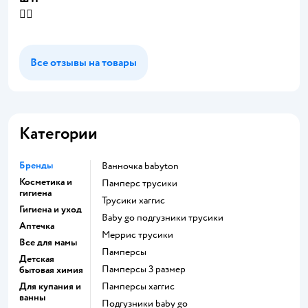
👍🏼
Все отзывы на товары
Категории
Бренды
ванночка babyton
Косметика и
памперс трусики
гигиена
трусики хаггис
Гигиена и уход
baby go подгузники трусики
Аптечка
меррис трусики
Все для мамы
памперсы
Детская
памперсы 3 размер
бытовая химия
Для купания и
памперсы хаггис
ванны
подгузники baby go