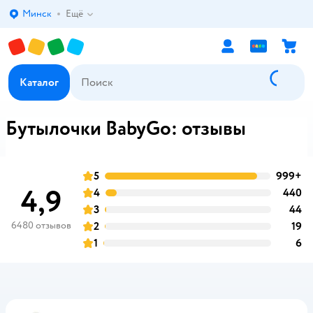
Минск
Ещё
Выбор адреса доставки.
Каталог
Бутылочки BabyGo: отзывы
5
999+
о
оценка
4,9
4
440
о
оценка
3
44
о
оценка
6480 отзывов
2
19
о
оценка
1
6
о
оценка