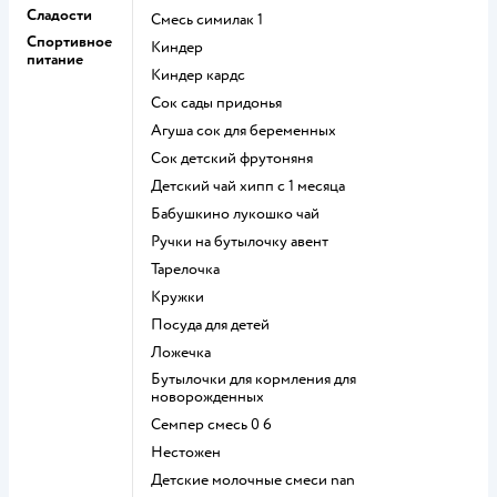
Сладости
смесь симилак 1
Спортивное
киндер
питание
киндер кардс
сок сады придонья
агуша сок для беременных
сок детский фрутоняня
детский чай хипп с 1 месяца
бабушкино лукошко чай
ручки на бутылочку авент
тарелочка
кружки
посуда для детей
ложечка
бутылочки для кормления для
новорожденных
семпер смесь 0 6
нестожен
Детские молочные смеси nan