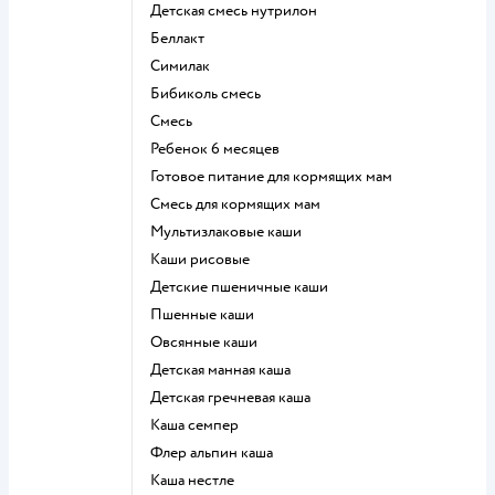
детская смесь нутрилон
беллакт
симилак
бибиколь смесь
смесь
ребенок 6 месяцев
готовое питание для кормящих мам
смесь для кормящих мам
Мультизлаковые каши
Каши рисовые
Детские пшеничные каши
Пшенные каши
овсянные каши
детская манная каша
детская гречневая каша
каша семпер
флер альпин каша
каша нестле