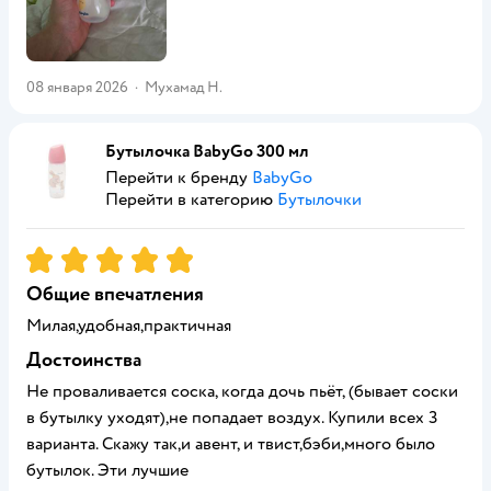
08 января 2026
·
Мухамад Н.
Бутылочка BabyGo 300 мл
Перейти к бренду
BabyGo
Перейти в категорию
Бутылочки
Рейтинг:
5
Общие впечатления
Милая,удобная,практичная
Достоинства
Не проваливается соска, когда дочь пьёт, (бывает соски
в бутылку уходят),не попадает воздух. Купили всех 3
варианта. Скажу так,и авент, и твист,бэби,много было
бутылок. Эти лучшие