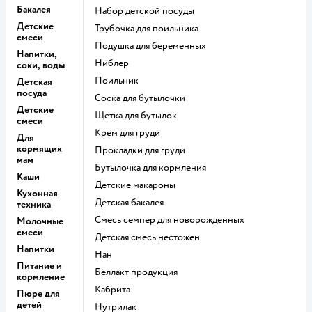
Бакалея
набор детской посуды
Детские
трубочка для поильника
смеси
подушка для беременных
Напитки,
ниблер
соки, воды
поильник
Детская
посуда
соска для бутылочки
Детские
щетка для бутылок
смеси
крем для груди
Для
кормящих
прокладки для груди
мам
бутылочка для кормления
Каши
детские макароны
Кухонная
детская бакалея
техника
смесь семпер для новорожденных
Молочные
смеси
детская смесь нестожен
Напитки
нан
Питание и
беллакт продукция
кормление
кабрита
Пюре для
детей
нутрилак