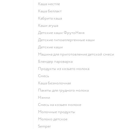
каша нестле
каша беллакт
кабрита каша
каши агуша
Детские каши ФрутоНяня
Детские гипоаллергенные каши
детские каши
машина для приготовления детской смеси
блендер пароварка
продукты из козьего молока
смесь
каша безмолочная
пакеты для грудного молока
нэнни
смесь на козьем молоке
молочные продукты
молоко детское
semper