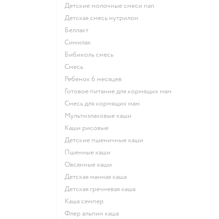
Детские молочные смеси nan
детская смесь нутрилон
беллакт
симилак
бибиколь смесь
смесь
ребенок 6 месяцев
готовое питание для кормящих мам
смесь для кормящих мам
Мультизлаковые каши
Каши рисовые
Детские пшеничные каши
Пшенные каши
овсянные каши
детская манная каша
детская гречневая каша
каша семпер
флер альпин каша