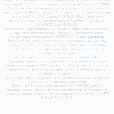
Общество с ограниченной ответственностью «Детмир БЕЛ» ( ООО
«Детмир БЕЛ» ). Место нахождения: ул. Кульман, 3, пом. 319, 220100,
г. Минск, Республика Беларусь. Свидетельство о государственной
регистрации № 0072500 выдано Минским горисполкомом, внесена
запись в ЕГР 01.10.2018 за рег.№ 193143448. Дата внесения
интернет-магазина в Торговый реестр Республики Беларусь:
09.09.2021 за рег.№ 518552.
Уполномоченный продавца рассматривать обращения покупателей
о нарушении их прав, предусмотренных законодательством
о защите прав потребителей: +375173970001,
info@detmir.by
.
Режим работы: заказ круглосуточно, выдача по режиму работы
выбранного магазина. Способ оплаты: наличный и безналичный
расчёт. Оплата товара при получении. Доставка: самовывоз
из выбранного магазина.
Адрес электронной почты продавца:
info@detmir.by
Книга замечаний и предложений интернет-магазина находится
по месту нахождения ООО «Детмир БЕЛ». Потребитель при этом
вправе оставить замечания и предложения в любом магазине
торговой сети «Детмир».
Ответственный за продвижение отечественных товаров и работе
с отечественными производителями
Добрицкий Павел Валерьевич тел. +375173970001 доб.213
Уполномоченный по защите прав потребителей: отдел торговли
и услуг Администрация Советского района г. Минска, тел. (017) 377-
13-93, (017) 318-13-33.