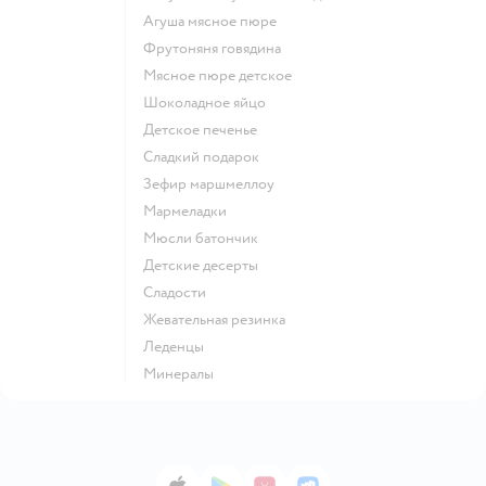
агуша мясное пюре
фрутоняня говядина
мясное пюре детское
шоколадное яйцо
детское печенье
сладкий подарок
зефир маршмеллоу
мармеладки
мюсли батончик
детские десерты
сладости
жевательная резинка
леденцы
Минералы