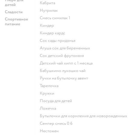
кабрита
детей
нутрилак
Сладости
смесь симилак 1
Спортивное
питание
киндер
киндер кардс
сок сады придонья
агуша сок для беременных
сок детский фрутоняня
детский чай хипп с 1 месяца
бабушкино лукошко чай
ручки на бутылочку авент
тарелочка
кружки
посуда для детей
ложечка
бутылочки для кормления для новорожденных
семпер смесь 0 6
нестожен