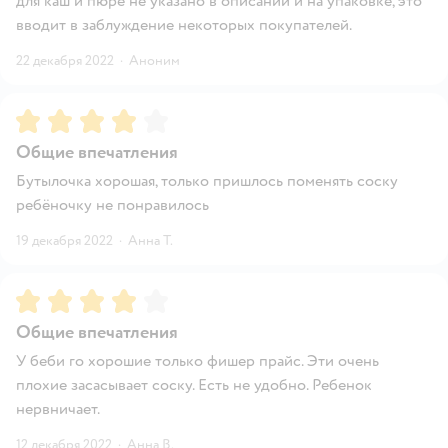
для каш и пюре не указано в описании и на упаковке, это
вводит в заблуждение некоторых покупателей.
22 декабря 2022
·
Аноним
Рейтинг:
4
Общие впечатления
Бутылочка хорошая, только пришлось поменять соску
ребёночку не понравилось
19 декабря 2022
·
Анна Т.
Рейтинг:
4
Общие впечатления
У беби го хорошие только фишер прайс. Эти очень
плохие засасывает соску. Есть не удобно. Ребенок
нервничает.
12 декабря 2022
·
Анна В.