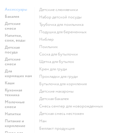
Аксессуары
Детские слюнявчики
Бакалея
набор детской посуды
Детские
трубочка для поильника
смеси
подушка для беременных
Напитки,
ниблер
соки, воды
поильник
Детская
посуда
соска для бутылочки
Детские
щетка для бутылок
смеси
крем для груди
Для
кормящих мам
прокладки для груди
Каши
бутылочка для кормления
Кухонная
детские макароны
техника
детская бакалея
Молочные
смесь семпер для новорожденных
смеси
детская смесь нестожен
Напитки
Питание и
нан
кормление
беллакт продукция
Пюре для