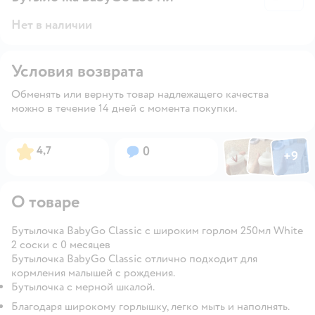
Нет в наличии
Условия возврата
Обменять или вернуть товар надлежащего качества
можно в течение 14 дней с момента покупки.
Фото по
Фото пользовател
Фото пользо
Рейтинг:
Вопросов:
4,7
0
+
9
Открыть га
О товаре
Бутылочка BabyGo Classic с широким горлом 250мл White
2 соски с 0 месяцев
Бутылочка BabyGo Classic отлично подходит для
кормления малышей с рождения.
Бутылочка с мерной шкалой.
Благодаря широкому горлышку, легко мыть и наполнять.