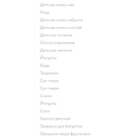
детская смесь нан
hipp
детская смесь кабрита
детская смесь nutrilak
детское питание
chicco кормления
детские напитки
йогурты
Вода
творожок
суп пюре
суп пюре
Снеки
йогурты
Соки
компот детский
Закваски для йогуртов
овощное пюре фрутоняня