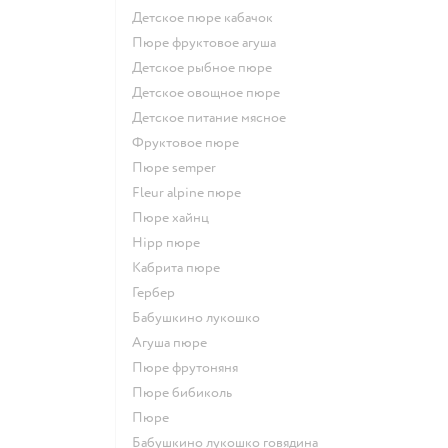
детское пюре кабачок
пюре фруктовое агуша
детское рыбное пюре
детское овощное пюре
детское питание мясное
фруктовое пюре
пюре semper
fleur alpine пюре
пюре хайнц
hipp пюре
кабрита пюре
гербер
бабушкино лукошко
агуша пюре
пюре фрутоняня
пюре бибиколь
пюре
бабушкино лукошко говядина